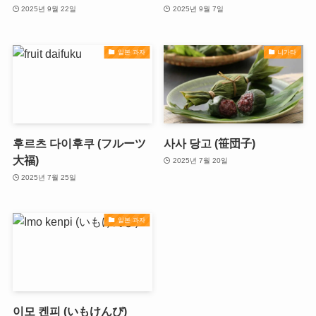
2025년 9월 22일
2025년 9월 7일
일본 과자
니가타
후르츠 다이후쿠 (フルーツ
사사 당고 (笹団子)
大福)
2025년 7월 20일
2025년 7월 25일
일본 과자
이모 켄피 (いもけんぴ)