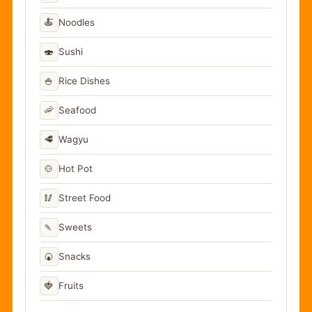
🍝
Noodles
🍣
Sushi
🍚
Rice Dishes
🦐
Seafood
🥩
Wagyu
🍲
Hot Pot
🥢
Street Food
🍡
Sweets
🍘
Snacks
🍓
Fruits