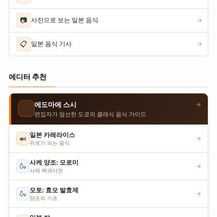
📷
사진으로 보는 일본 음식
→
📋
일본 음식 기사
→
에디터 추천
→
에도마에 스시
🍣
편집자가 엄선한 도쿄의 클래식 음식 가이드
일본 카레라이스
🍛
→
위로가 되는 음식
사케 양조: 모로미
🍶
→
사케 백과사전
모토: 효모 발효제
🍶
→
양조의 기초