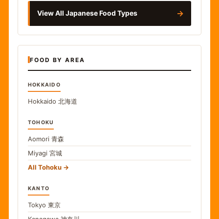
→
View All Japanese Food Types
FOOD BY AREA
HOKKAIDO
Hokkaido
北海道
TOHOKU
Aomori
青森
Miyagi
宮城
All Tohoku
KANTO
Tokyo
東京
Kanagawa
神奈川