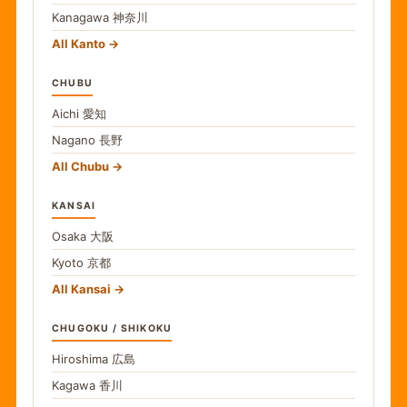
Kanagawa
神奈川
All Kanto
CHUBU
Aichi
愛知
Nagano
長野
All Chubu
KANSAI
Osaka
大阪
Kyoto
京都
All Kansai
CHUGOKU / SHIKOKU
Hiroshima
広島
Kagawa
香川