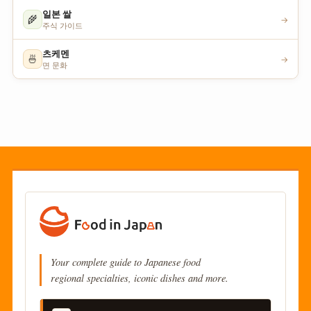
일본 쌀
🌾
→
주식 가이드
츠케멘
🍜
→
면 문화
Your complete guide to Japanese food
regional specialties, iconic dishes and more.