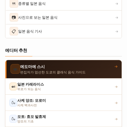
🍴
종류별 일본 음식
→
📷
사진으로 보는 일본 음식
→
📋
일본 음식 기사
→
에디터 추천
→
에도마에 스시
🍣
편집자가 엄선한 도쿄의 클래식 음식 가이드
일본 카레라이스
🍛
→
위로가 되는 음식
사케 양조: 모로미
🍶
→
사케 백과사전
모토: 효모 발효제
🍶
→
양조의 기초