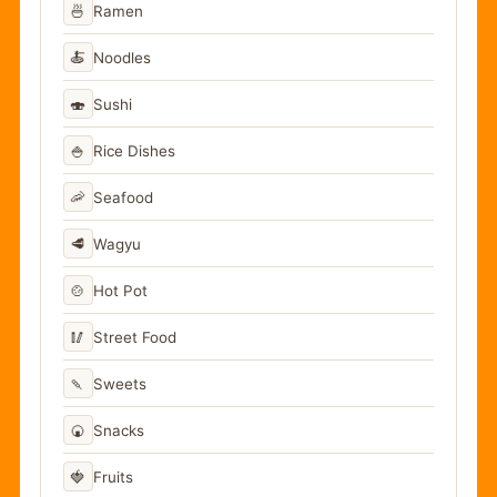
🍜
Ramen
🍝
Noodles
🍣
Sushi
🍚
Rice Dishes
🦐
Seafood
🥩
Wagyu
🍲
Hot Pot
🥢
Street Food
🍡
Sweets
🍘
Snacks
🍓
Fruits