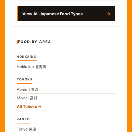
→
View All Japanese Food Types
FOOD BY AREA
HOKKAIDO
Hokkaido
北海道
TOHOKU
Aomori
青森
Miyagi
宮城
All Tohoku
KANTO
Tokyo
東京