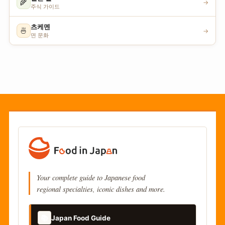
🌾
→
주식 가이드
츠케멘
🍜
→
면 문화
Your complete guide to Japanese food
regional specialties, iconic dishes and more.
📚
Japan Food Guide