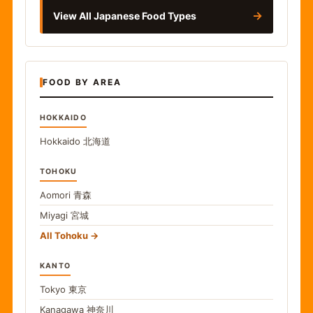
→
View All Japanese Food Types
FOOD BY AREA
HOKKAIDO
Hokkaido
北海道
TOHOKU
Aomori
青森
Miyagi
宮城
All Tohoku
KANTO
Tokyo
東京
Kanagawa
神奈川