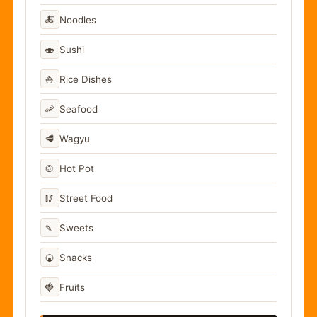
🍝
Noodles
🍣
Sushi
🍚
Rice Dishes
🦐
Seafood
🥩
Wagyu
🍲
Hot Pot
🥢
Street Food
🍡
Sweets
🍘
Snacks
🍓
Fruits