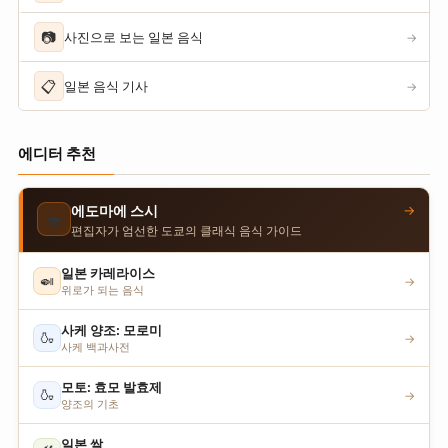
📷
사진으로 보는 일본 음식
→
📋
일본 음식 기사
→
에디터 추천
→
에도마에 스시
🍣
편집자가 엄선한 도쿄의 클래식 음식 가이드
일본 카레라이스
🍛
→
위로가 되는 음식
사케 양조: 모로미
🍶
→
사케 백과사전
모토: 효모 발효제
🍶
→
양조의 기초
일본 쌀