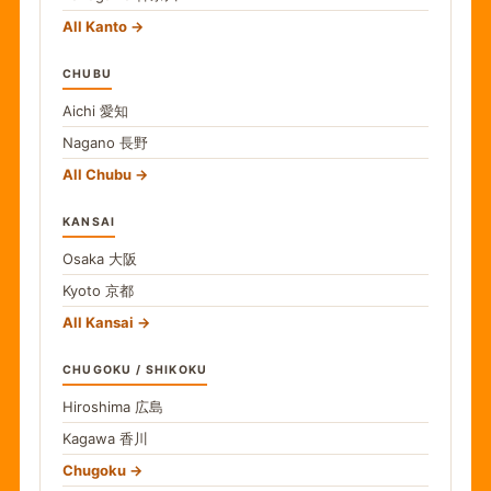
All Kanto
CHUBU
Aichi
愛知
Nagano
長野
All Chubu
KANSAI
Osaka
大阪
Kyoto
京都
All Kansai
CHUGOKU / SHIKOKU
Hiroshima
広島
Kagawa
香川
Chugoku