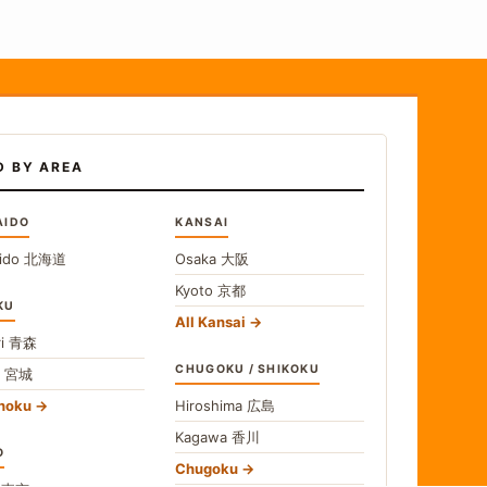
D BY AREA
AIDO
KANSAI
ido
北海道
Osaka
大阪
Kyoto
京都
KU
All Kansai
i
青森
CHUGOKU / SHIKOKU
i
宮城
ohoku
Hiroshima
広島
Kagawa
香川
O
Chugoku