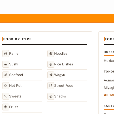
FOOD BY TYPE
FOO
HOKK
🍜
🍝
Ramen
Noodles
Hokka
🍣
🍚
Sushi
Rice Dishes
TOHO
🦐
🥩
Seafood
Wagyu
Aomor
🍲
🥢
Hot Pot
Street Food
Miyag
All T
🍡
🍘
Sweets
Snacks
KANT
🍓
Fruits