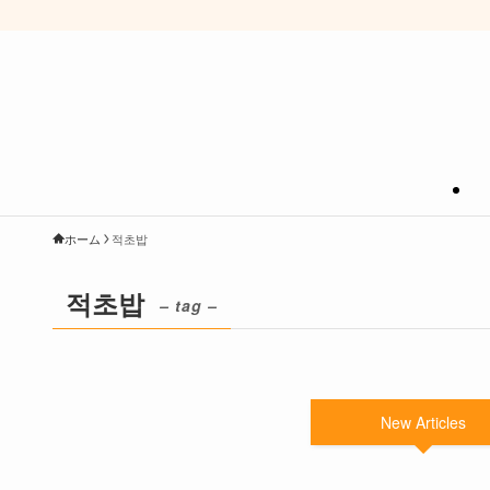
ホーム
적초밥
적초밥
– tag –
New Articles