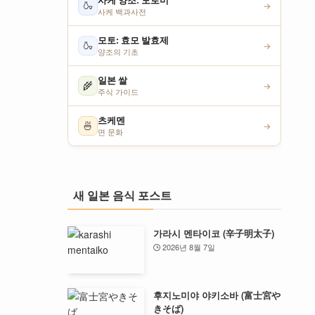
사케 양조: 모로미
🍶
→
사케 백과사전
모토: 효모 발효제
🍶
→
양조의 기초
일본 쌀
🌾
→
주식 가이드
츠케멘
🍜
→
면 문화
새 일본 음식 포스트
가라시 멘타이코 (辛子明太子)
2026년 8월 7일
후지노미야 야키소바 (富士宮や
きそば)