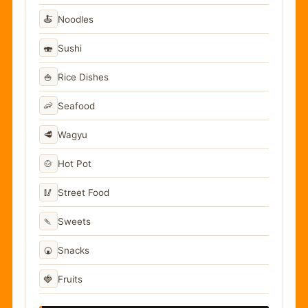
🍝
Noodles
🍣
Sushi
🍚
Rice Dishes
🦐
Seafood
🥩
Wagyu
🍲
Hot Pot
🥢
Street Food
🍡
Sweets
🍘
Snacks
🍓
Fruits