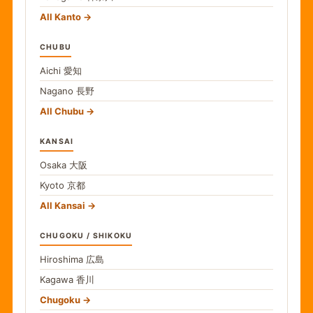
All Kanto
CHUBU
Aichi
愛知
Nagano
長野
All Chubu
KANSAI
Osaka
大阪
Kyoto
京都
All Kansai
CHUGOKU / SHIKOKU
Hiroshima
広島
Kagawa
香川
Chugoku