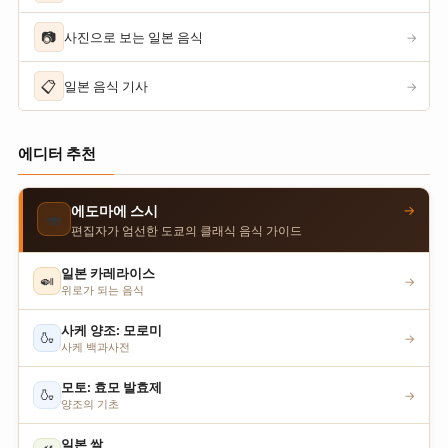
📷
사진으로 보는 일본 음식
→
📋
일본 음식 기사
→
에디터 추천
→
에도마에 스시
🍣
편집자가 엄선한 도쿄의 클래식 음식 가이드
일본 카레라이스
🍛
→
위로가 되는 음식
사케 양조: 모로미
🍶
→
사케 백과사전
모토: 효모 발효제
🍶
→
양조의 기초
일본 쌀