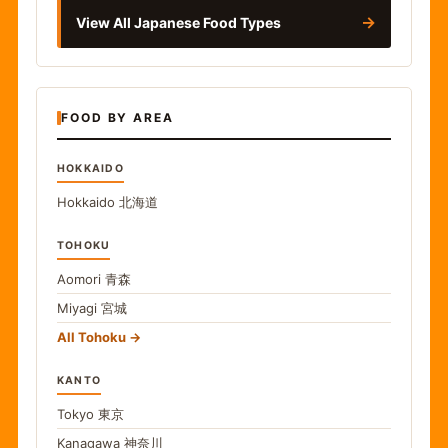
→
View All Japanese Food Types
FOOD BY AREA
HOKKAIDO
Hokkaido
北海道
TOHOKU
Aomori
青森
Miyagi
宮城
All Tohoku
KANTO
Tokyo
東京
Kanagawa
神奈川