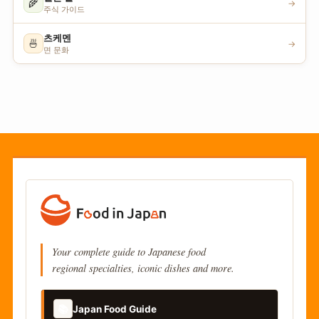
🌾
→
주식 가이드
츠케멘
🍜
→
면 문화
Your complete guide to Japanese food
regional specialties, iconic dishes and more.
📚
Japan Food Guide