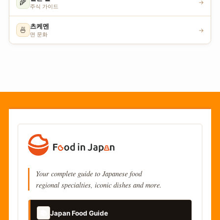
🌾
→
주식 가이드
츠케멘
🍜
→
면 문화
Your complete guide to Japanese food
regional specialties, iconic dishes and more.
📚
Japan Food Guide