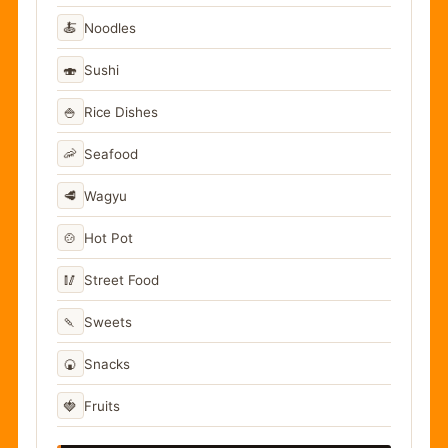
🍝
Noodles
🍣
Sushi
🍚
Rice Dishes
🦐
Seafood
🥩
Wagyu
🍲
Hot Pot
🥢
Street Food
🍡
Sweets
🍘
Snacks
🍓
Fruits