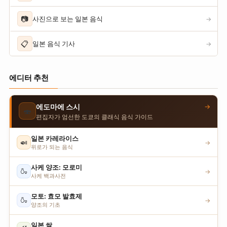
📷
사진으로 보는 일본 음식
→
📋
일본 음식 기사
→
에디터 추천
→
에도마에 스시
🍣
편집자가 엄선한 도쿄의 클래식 음식 가이드
일본 카레라이스
🍛
→
위로가 되는 음식
사케 양조: 모로미
🍶
→
사케 백과사전
모토: 효모 발효제
🍶
→
양조의 기초
일본 쌀