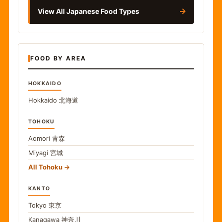
→
View All Japanese Food Types
FOOD BY AREA
HOKKAIDO
Hokkaido
北海道
TOHOKU
Aomori
青森
Miyagi
宮城
All Tohoku
KANTO
Tokyo
東京
Kanagawa
神奈川