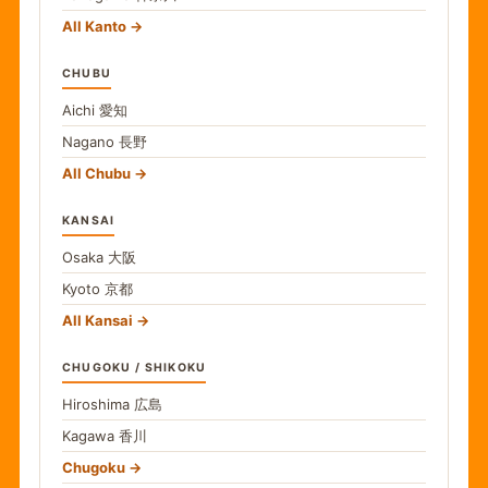
All Kanto
CHUBU
Aichi
愛知
Nagano
長野
All Chubu
KANSAI
Osaka
大阪
Kyoto
京都
All Kansai
CHUGOKU / SHIKOKU
Hiroshima
広島
Kagawa
香川
Chugoku