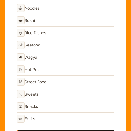
🍝
Noodles
🍣
Sushi
🍚
Rice Dishes
🦐
Seafood
🥩
Wagyu
🍲
Hot Pot
🥢
Street Food
🍡
Sweets
🍘
Snacks
🍓
Fruits