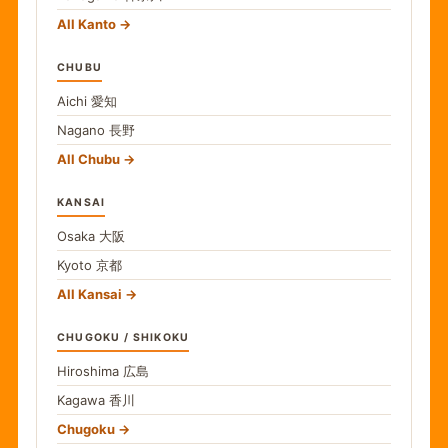
All Kanto
CHUBU
Aichi
愛知
Nagano
長野
All Chubu
KANSAI
Osaka
大阪
Kyoto
京都
All Kansai
CHUGOKU / SHIKOKU
Hiroshima
広島
Kagawa
香川
Chugoku