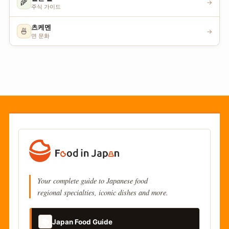
🌾
→
주식 가이드
츠케멘
🍜
→
면 문화
Your complete guide to Japanese food
regional specialties, iconic dishes and more.
📚
Japan Food Guide