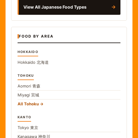
→
View All Japanese Food Types
FOOD BY AREA
HOKKAIDO
Hokkaido
北海道
TOHOKU
Aomori
青森
Miyagi
宮城
All Tohoku
KANTO
Tokyo
東京
Kanagawa
神奈川