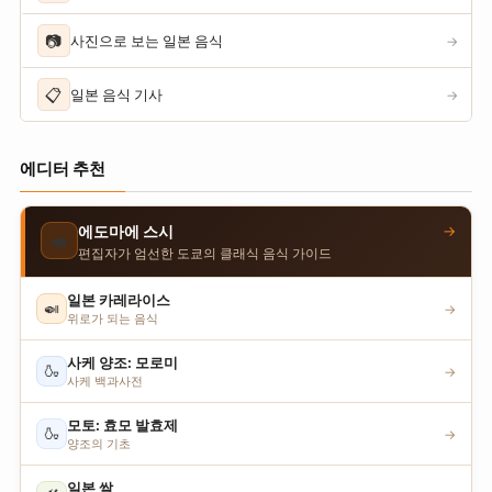
📷
사진으로 보는 일본 음식
→
📋
일본 음식 기사
→
에디터 추천
→
에도마에 스시
🍣
편집자가 엄선한 도쿄의 클래식 음식 가이드
일본 카레라이스
🍛
→
위로가 되는 음식
사케 양조: 모로미
🍶
→
사케 백과사전
모토: 효모 발효제
🍶
→
양조의 기초
일본 쌀