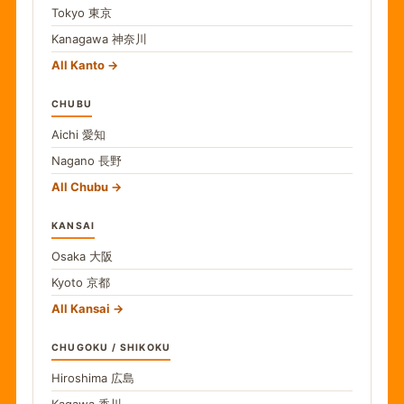
Tokyo
東京
Kanagawa
神奈川
All Kanto
CHUBU
Aichi
愛知
Nagano
長野
All Chubu
KANSAI
Osaka
大阪
Kyoto
京都
All Kansai
CHUGOKU / SHIKOKU
Hiroshima
広島