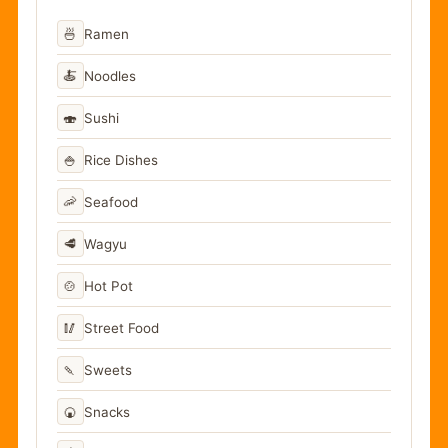
🍜
Ramen
🍝
Noodles
🍣
Sushi
🍚
Rice Dishes
🦐
Seafood
🥩
Wagyu
🍲
Hot Pot
🥢
Street Food
🍡
Sweets
🍘
Snacks