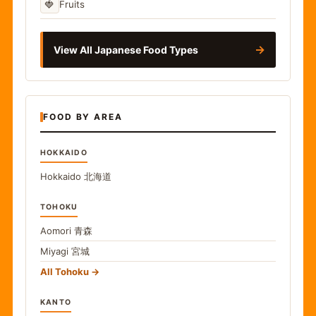
🍓
Fruits
→
View All Japanese Food Types
FOOD BY AREA
HOKKAIDO
Hokkaido
北海道
TOHOKU
Aomori
青森
Miyagi
宮城
All Tohoku
KANTO