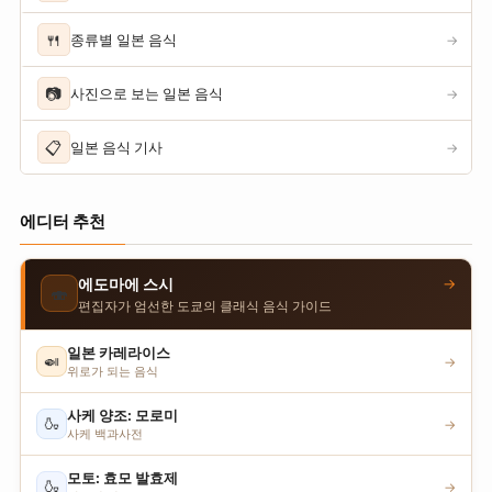
🍴
종류별 일본 음식
→
📷
사진으로 보는 일본 음식
→
📋
일본 음식 기사
→
에디터 추천
→
에도마에 스시
🍣
편집자가 엄선한 도쿄의 클래식 음식 가이드
일본 카레라이스
🍛
→
위로가 되는 음식
사케 양조: 모로미
🍶
→
사케 백과사전
모토: 효모 발효제
🍶
→