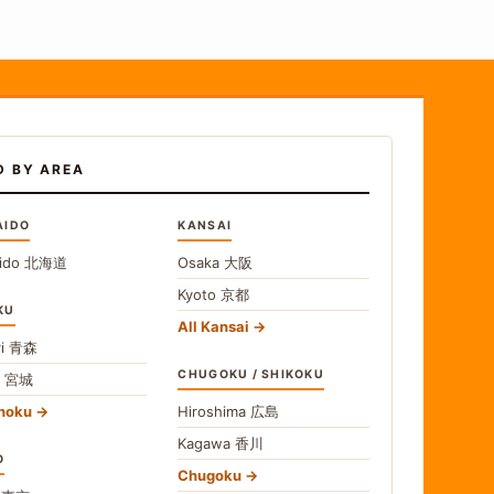
D BY AREA
AIDO
KANSAI
ido
北海道
Osaka
大阪
Kyoto
京都
KU
All Kansai
i
青森
CHUGOKU / SHIKOKU
i
宮城
ohoku
Hiroshima
広島
Kagawa
香川
O
Chugoku