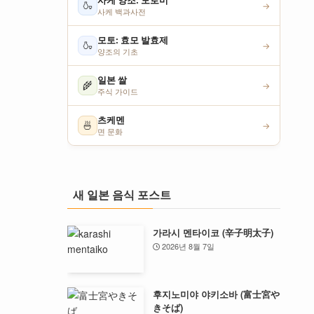
사케 양조: 모로미
🍶
→
사케 백과사전
모토: 효모 발효제
🍶
→
양조의 기초
일본 쌀
🌾
→
주식 가이드
츠케멘
🍜
→
면 문화
새 일본 음식 포스트
가라시 멘타이코 (辛子明太子)
2026년 8월 7일
후지노미야 야키소바 (富士宮や
きそば)