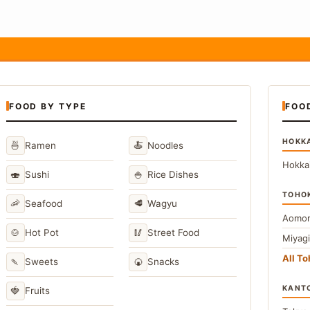
FOOD BY TYPE
FOO
HOKK
🍜
🍝
Ramen
Noodles
Hokka
🍣
🍚
Sushi
Rice Dishes
TOHO
🦐
🥩
Seafood
Wagyu
Aomor
🍲
🥢
Hot Pot
Street Food
Miyag
All T
🍡
🍘
Sweets
Snacks
KANT
🍓
Fruits