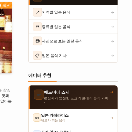
일본
📍
지역별 일본 음식
→
🍴
종류별 일본 음식
→
📷
사진으로 보는 일본 음식
→
📋
일본 음식 기사
→
에디터 추천
는 상징
→
에도마에 스시
🍣
 맛과
편집자가 엄선한 도쿄의 클래식 음식 가이
 알아봅
드
일본 카레라이스
🍛
→
위로가 되는 음식