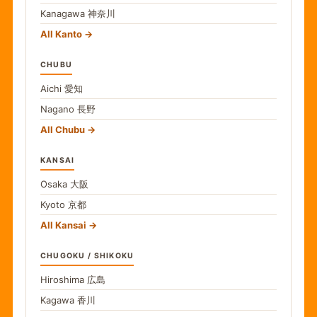
Kanagawa
神奈川
All Kanto
CHUBU
Aichi
愛知
Nagano
長野
All Chubu
KANSAI
Osaka
大阪
Kyoto
京都
All Kansai
CHUGOKU / SHIKOKU
Hiroshima
広島
Kagawa
香川