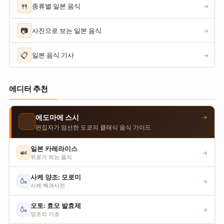
🍴
종류별 일본 음식
→
📷
사진으로 보는 일본 음식
→
📋
일본 음식 기사
→
에디터 추천
→
에도마에 스시
🍣
편집자가 엄선한 도쿄의 클래식 음식 가이드
일본 카레라이스
🍛
→
위로가 되는 음식
사케 양조: 모로미
🍶
→
사케 백과사전
모토: 효모 발효제
🍶
→
양조의 기초