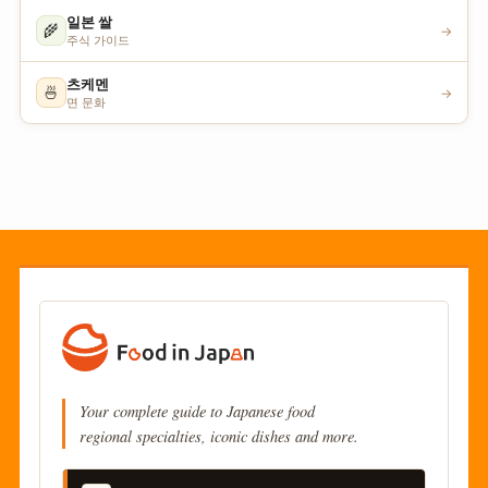
일본 쌀
🌾
→
주식 가이드
츠케멘
🍜
→
면 문화
Your complete guide to Japanese food
regional specialties, iconic dishes and more.