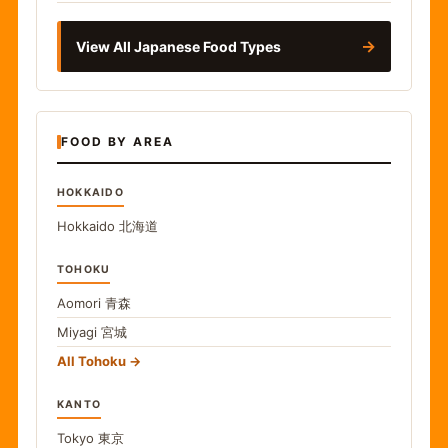
→
View All Japanese Food Types
FOOD BY AREA
HOKKAIDO
Hokkaido
北海道
TOHOKU
Aomori
青森
Miyagi
宮城
All Tohoku
KANTO
Tokyo
東京