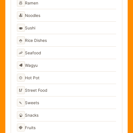
🍜
Ramen
🍝
Noodles
🍣
Sushi
🍚
Rice Dishes
🦐
Seafood
🥩
Wagyu
🍲
Hot Pot
🥢
Street Food
🍡
Sweets
🍘
Snacks
🍓
Fruits