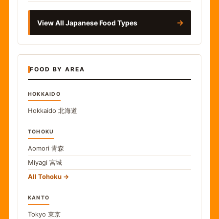
→
View All Japanese Food Types
FOOD BY AREA
HOKKAIDO
Hokkaido
北海道
TOHOKU
Aomori
青森
Miyagi
宮城
All Tohoku
KANTO
Tokyo
東京