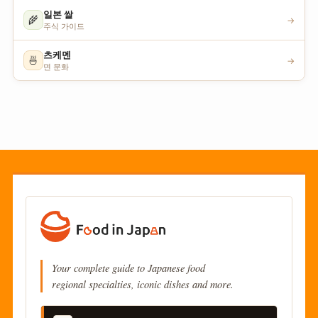
일본 쌀
🌾
→
주식 가이드
츠케멘
🍜
→
면 문화
Your complete guide to Japanese food
regional specialties, iconic dishes and more.