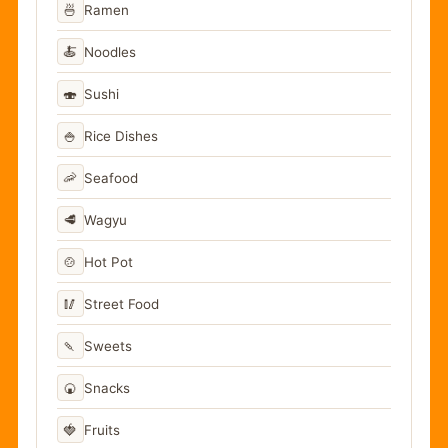
🍜
Ramen
🍝
Noodles
🍣
Sushi
🍚
Rice Dishes
🦐
Seafood
🥩
Wagyu
🍲
Hot Pot
🥢
Street Food
🍡
Sweets
🍘
Snacks
🍓
Fruits