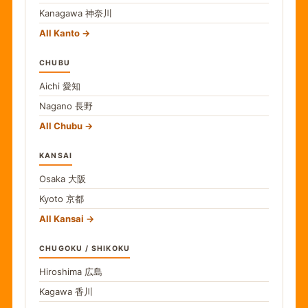
Kanagawa
神奈川
All Kanto
CHUBU
Aichi
愛知
Nagano
長野
All Chubu
KANSAI
Osaka
大阪
Kyoto
京都
All Kansai
CHUGOKU / SHIKOKU
Hiroshima
広島
Kagawa
香川