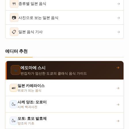
🍴
종류별 일본 음식
→
📷
사진으로 보는 일본 음식
→
📋
일본 음식 기사
→
에디터 추천
→
에도마에 스시
🍣
편집자가 엄선한 도쿄의 클래식 음식 가이드
일본 카레라이스
🍛
→
위로가 되는 음식
사케 양조: 모로미
🍶
→
사케 백과사전
모토: 효모 발효제
🍶
→
양조의 기초