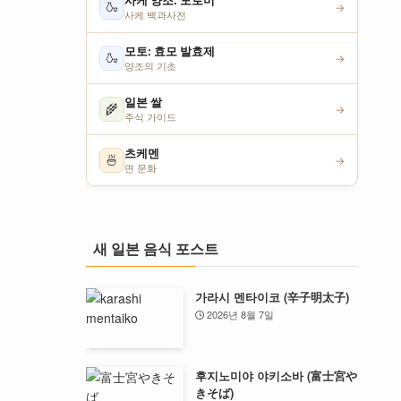
사케 양조: 모로미
🍶
→
사케 백과사전
모토: 효모 발효제
🍶
→
양조의 기초
일본 쌀
🌾
→
주식 가이드
츠케멘
🍜
→
면 문화
새 일본 음식 포스트
가라시 멘타이코 (辛子明太子)
2026년 8월 7일
후지노미야 야키소바 (富士宮や
きそば)