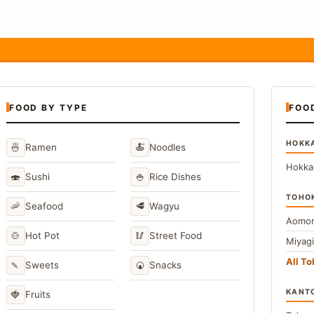
FOOD BY TYPE
FOO
HOKK
🍜
🍝
Ramen
Noodles
Hokka
🍣
🍚
Sushi
Rice Dishes
TOHO
🦐
🥩
Seafood
Wagyu
Aomor
🍲
🥢
Hot Pot
Street Food
Miyag
All T
🍡
🍘
Sweets
Snacks
KANT
🍓
Fruits