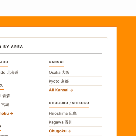
D BY AREA
AIDO
KANSAI
ido
北海道
Osaka
大阪
Kyoto
京都
KU
All Kansai
i
青森
CHUGOKU / SHIKOKU
i
宮城
ohoku
Hiroshima
広島
Kagawa
香川
O
Chugoku