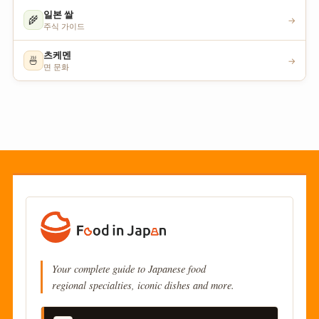
일본 쌀
🌾
→
주식 가이드
츠케멘
🍜
→
면 문화
Your complete guide to Japanese food
regional specialties, iconic dishes and more.