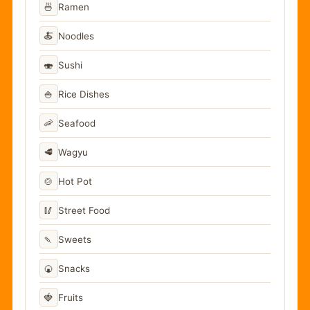
🍜
Ramen
🍝
Noodles
🍣
Sushi
🍚
Rice Dishes
🦐
Seafood
🥩
Wagyu
🍲
Hot Pot
🥢
Street Food
🍡
Sweets
🍘
Snacks
🍓
Fruits