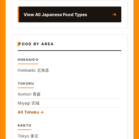
→
View All Japanese Food Types
FOOD BY AREA
HOKKAIDO
Hokkaido
北海道
TOHOKU
Aomori
青森
Miyagi
宮城
All Tohoku
KANTO
Tokyo
東京