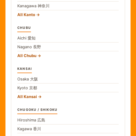
Kanagawa
神奈川
All Kanto
CHUBU
Aichi
愛知
Nagano
長野
All Chubu
KANSAI
Osaka
大阪
Kyoto
京都
All Kansai
CHUGOKU / SHIKOKU
Hiroshima
広島
Kagawa
香川