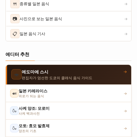
🍴
종류별 일본 음식
→
📷
사진으로 보는 일본 음식
→
📋
일본 음식 기사
→
에디터 추천
→
에도마에 스시
🍣
편집자가 엄선한 도쿄의 클래식 음식 가이드
일본 카레라이스
🍛
→
위로가 되는 음식
사케 양조: 모로미
🍶
→
사케 백과사전
모토: 효모 발효제
🍶
→
양조의 기초