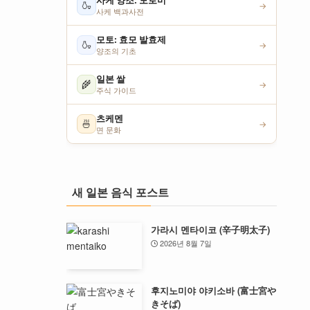
사케 양조: 모로미
🍶
→
사케 백과사전
모토: 효모 발효제
🍶
→
양조의 기초
일본 쌀
🌾
→
주식 가이드
츠케멘
🍜
→
면 문화
새 일본 음식 포스트
가라시 멘타이코 (辛子明太子)
2026년 8월 7일
후지노미야 야키소바 (富士宮や
きそば)