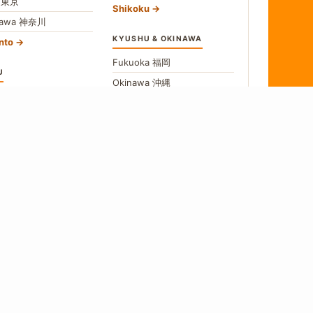
o
東京
Shikoku
gawa
神奈川
KYUSHU & OKINAWA
nto
Fukuoka
福岡
U
Okinawa
沖縄
愛知
All Kyushu
no
長野
hubu
→
w All Areas
食
 a source, we say