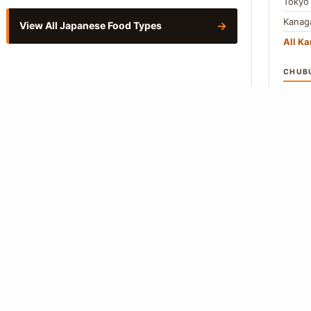
Toky
Kana
→
View All Japanese Food Types
All Ka
CHUB
Aichi
Naga
All C
Vie
About
Editorial Policy
Our Writers
Contact
Privacy Policy
 from Japanese-language primary sources. Where a figure cannot be traced to
so.
How we work