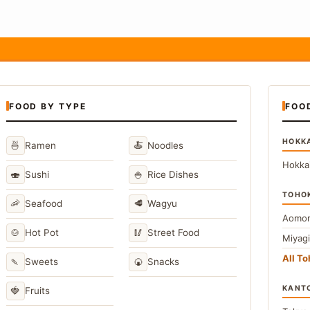
FOOD BY TYPE
FOO
HOKK
🍜
🍝
Ramen
Noodles
Hokka
🍣
🍚
Sushi
Rice Dishes
TOHO
🦐
🥩
Seafood
Wagyu
Aomor
🍲
🥢
Hot Pot
Street Food
Miyag
All T
🍡
🍘
Sweets
Snacks
KANT
🍓
Fruits