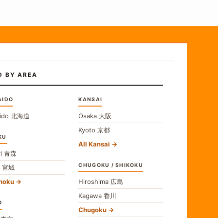
D BY AREA
AIDO
KANSAI
ido
北海道
Osaka
大阪
Kyoto
京都
KU
All Kansai
i
青森
CHUGOKU / SHIKOKU
i
宮城
ohoku
Hiroshima
広島
Kagawa
香川
O
Chugoku