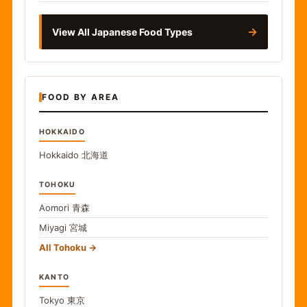
→
View All Japanese Food Types
FOOD BY AREA
HOKKAIDO
Hokkaido
北海道
TOHOKU
Aomori
青森
Miyagi
宮城
All Tohoku
KANTO
Tokyo
東京