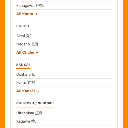
Kanagawa
神奈川
All Kanto
CHUBU
Aichi
愛知
Nagano
長野
All Chubu
KANSAI
Osaka
大阪
Kyoto
京都
All Kansai
CHUGOKU / SHIKOKU
Hiroshima
広島
Kagawa
香川