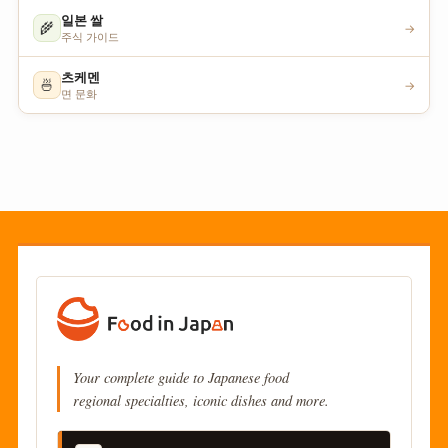
일본 쌀
🌾
→
주식 가이드
츠케멘
🍜
→
면 문화
Your complete guide to Japanese food
regional specialties, iconic dishes and more.