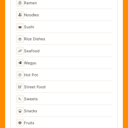
🍜
Ramen
🍝
Noodles
🍣
Sushi
🍚
Rice Dishes
🦐
Seafood
🥩
Wagyu
🍲
Hot Pot
🥢
Street Food
🍡
Sweets
🍘
Snacks
🍓
Fruits