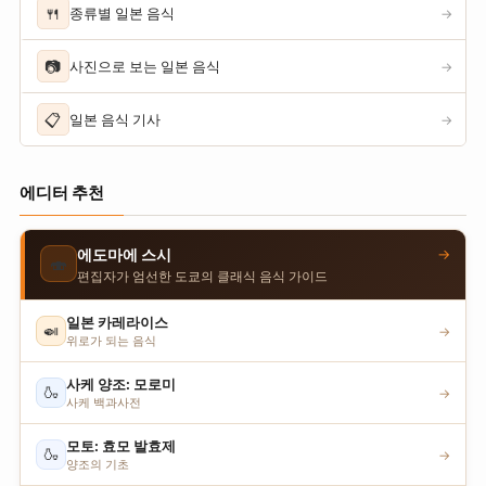
🍴
종류별 일본 음식
→
📷
사진으로 보는 일본 음식
→
📋
일본 음식 기사
→
에디터 추천
→
에도마에 스시
🍣
편집자가 엄선한 도쿄의 클래식 음식 가이드
일본 카레라이스
🍛
→
위로가 되는 음식
사케 양조: 모로미
🍶
→
사케 백과사전
모토: 효모 발효제
🍶
→
양조의 기초