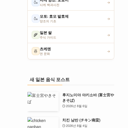
사케 양조: 모로미
🍶
→
사케 백과사전
모토: 효모 발효제
🍶
→
양조의 기초
일본 쌀
🌾
→
주식 가이드
츠케멘
🍜
→
면 문화
새 일본 음식 포스트
후지노미야 야키소바 (富士宮や
きそば)
2026년 8월 6일
치킨 남반 (チキン南蛮)
2026년 8월 4일