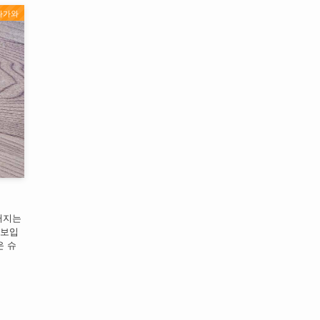
나가와
러지는
돋보입
운 슈