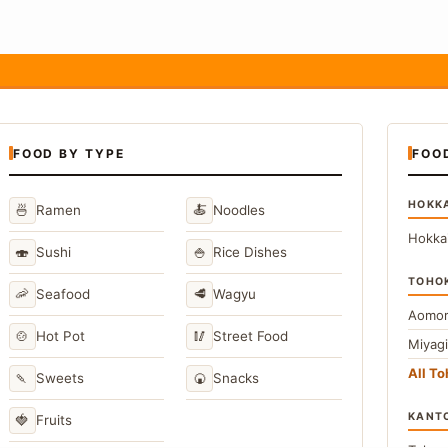
FOOD BY TYPE
FOO
HOKK
🍜
🍝
Ramen
Noodles
Hokka
🍣
🍚
Sushi
Rice Dishes
TOHO
🦐
🥩
Seafood
Wagyu
Aomor
🍲
🥢
Hot Pot
Street Food
Miyag
All T
🍡
🍘
Sweets
Snacks
KANT
🍓
Fruits