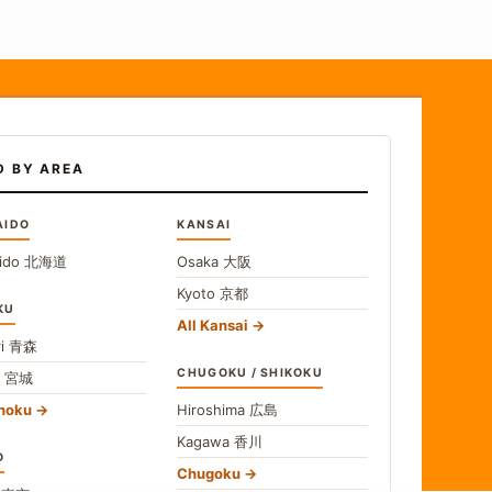
D BY AREA
AIDO
KANSAI
ido
北海道
Osaka
大阪
Kyoto
京都
KU
All Kansai
i
青森
CHUGOKU / SHIKOKU
i
宮城
ohoku
Hiroshima
広島
Kagawa
香川
O
Chugoku