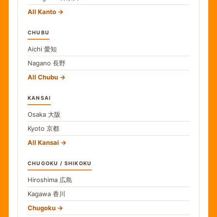
All Kanto
CHUBU
Aichi
愛知
Nagano
長野
All Chubu
KANSAI
Osaka
大阪
Kyoto
京都
All Kansai
CHUGOKU / SHIKOKU
Hiroshima
広島
Kagawa
香川
Chugoku