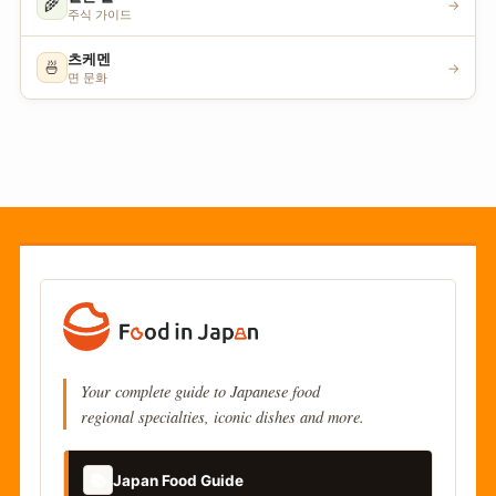
🌾
→
주식 가이드
츠케멘
🍜
→
면 문화
Your complete guide to Japanese food
regional specialties, iconic dishes and more.
📚
Japan Food Guide