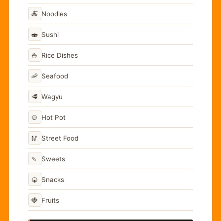
🍝
Noodles
🍣
Sushi
🍚
Rice Dishes
🦐
Seafood
🥩
Wagyu
🍲
Hot Pot
🥢
Street Food
🍡
Sweets
🍘
Snacks
🍓
Fruits