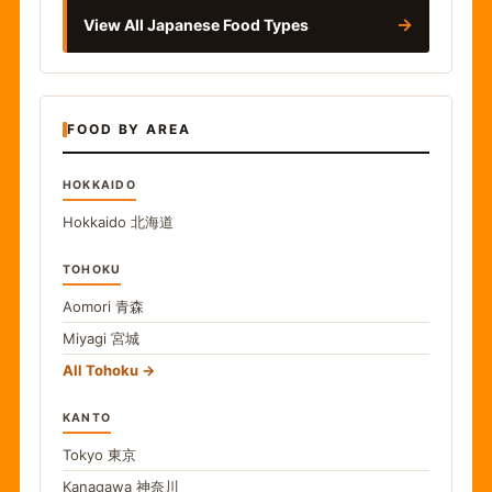
→
View All Japanese Food Types
FOOD BY AREA
HOKKAIDO
Hokkaido
北海道
TOHOKU
Aomori
青森
Miyagi
宮城
All Tohoku
KANTO
Tokyo
東京
Kanagawa
神奈川