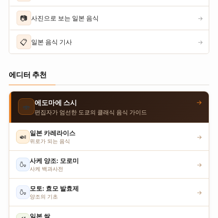
📷
사진으로 보는 일본 음식
→
📋
일본 음식 기사
→
에디터 추천
→
에도마에 스시
🍣
편집자가 엄선한 도쿄의 클래식 음식 가이드
일본 카레라이스
🍛
→
위로가 되는 음식
사케 양조: 모로미
🍶
→
사케 백과사전
모토: 효모 발효제
🍶
→
양조의 기초
일본 쌀