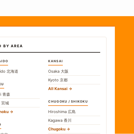
D BY AREA
AIDO
KANSAI
ido
北海道
Osaka
大阪
Kyoto
京都
KU
All Kansai
i
青森
CHUGOKU / SHIKOKU
i
宮城
ohoku
Hiroshima
広島
Kagawa
香川
O
Chugoku