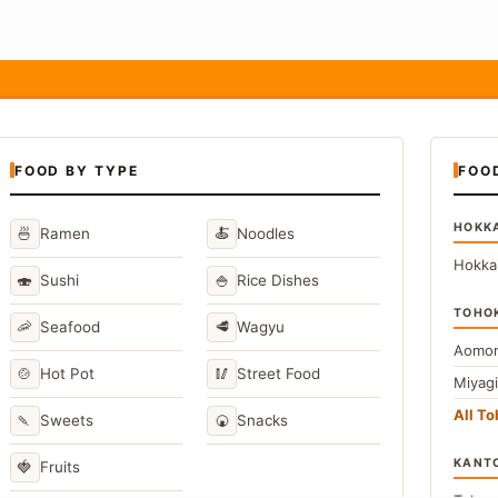
FOOD BY TYPE
FOO
HOKK
🍜
🍝
Ramen
Noodles
Hokka
🍣
🍚
Sushi
Rice Dishes
TOHO
🦐
🥩
Seafood
Wagyu
Aomor
🍲
🥢
Hot Pot
Street Food
Miyag
All T
🍡
🍘
Sweets
Snacks
KANT
🍓
Fruits