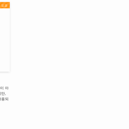
도쿄
이 아
만,
사용되