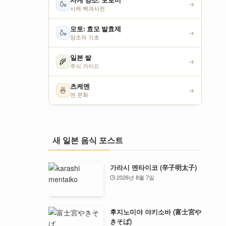
사케 양조: 모로미
🍶
→
사케 백과사전
모토: 효모 발효제
🍶
→
양조의 기초
일본 쌀
🌾
→
주식 가이드
츠케멘
🍜
→
면 문화
새 일본 음식 포스트
가라시 멘타이코 (辛子明太子)
2026년 8월 7일
후지노미야 야키소바 (富士宮や
きそば)