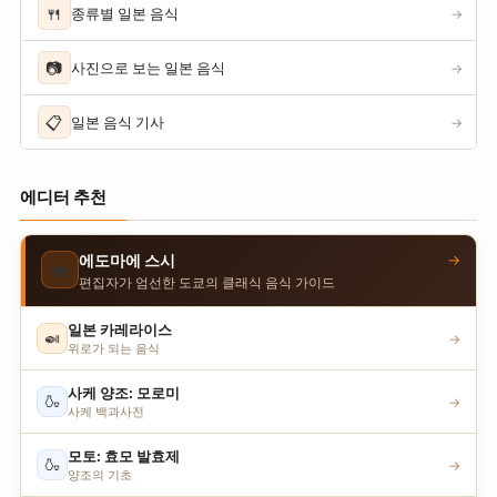
🍴
종류별 일본 음식
→
📷
사진으로 보는 일본 음식
→
📋
일본 음식 기사
→
에디터 추천
→
에도마에 스시
🍣
편집자가 엄선한 도쿄의 클래식 음식 가이드
일본 카레라이스
🍛
→
위로가 되는 음식
사케 양조: 모로미
🍶
→
사케 백과사전
모토: 효모 발효제
🍶
→
양조의 기초