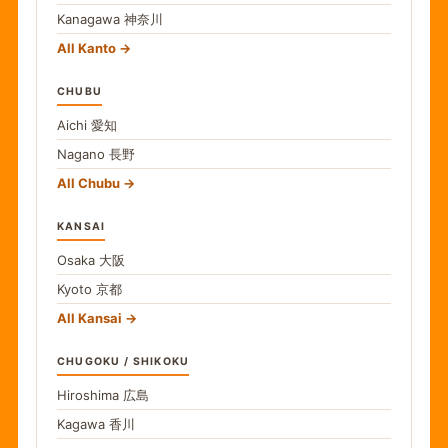
Kanagawa
神奈川
All Kanto
CHUBU
Aichi
愛知
Nagano
長野
All Chubu
KANSAI
Osaka
大阪
Kyoto
京都
All Kansai
CHUGOKU / SHIKOKU
Hiroshima
広島
Kagawa
香川