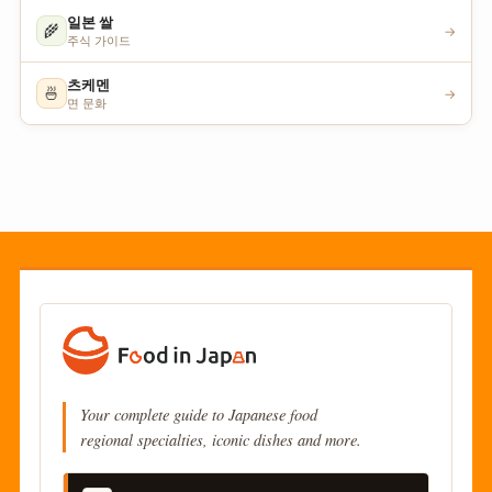
일본 쌀
🌾
→
주식 가이드
츠케멘
🍜
→
면 문화
Your complete guide to Japanese food
regional specialties, iconic dishes and more.