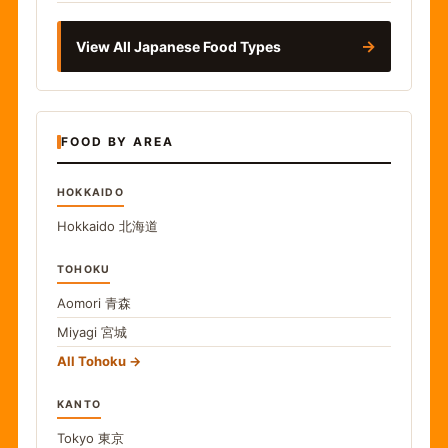
→
View All Japanese Food Types
FOOD BY AREA
HOKKAIDO
Hokkaido
北海道
TOHOKU
Aomori
青森
Miyagi
宮城
All Tohoku
KANTO
Tokyo
東京