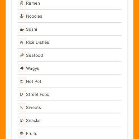
🍜
Ramen
🍝
Noodles
🍣
Sushi
🍚
Rice Dishes
🦐
Seafood
🥩
Wagyu
🍲
Hot Pot
🥢
Street Food
🍡
Sweets
🍘
Snacks
🍓
Fruits