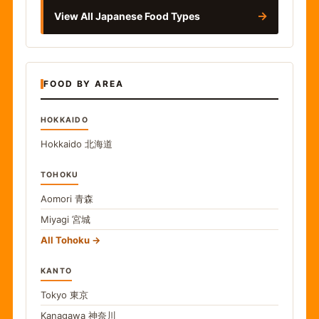
→
View All Japanese Food Types
FOOD BY AREA
HOKKAIDO
Hokkaido
北海道
TOHOKU
Aomori
青森
Miyagi
宮城
All Tohoku
KANTO
Tokyo
東京
Kanagawa
神奈川