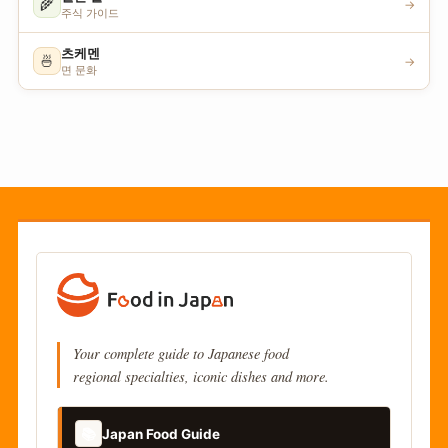
🌾
→
주식 가이드
츠케멘
🍜
→
면 문화
Your complete guide to Japanese food
regional specialties, iconic dishes and more.
📚
Japan Food Guide