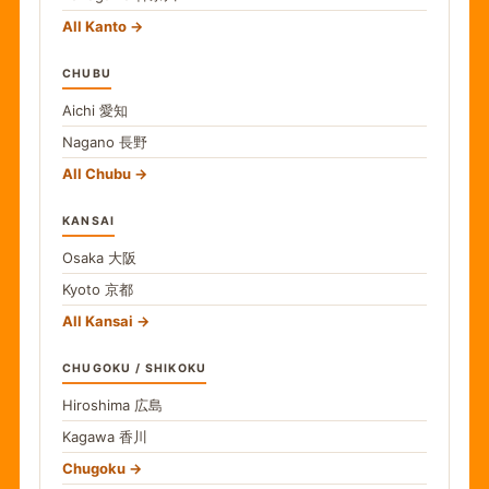
All Kanto
CHUBU
Aichi
愛知
Nagano
長野
All Chubu
KANSAI
Osaka
大阪
Kyoto
京都
All Kansai
CHUGOKU / SHIKOKU
Hiroshima
広島
Kagawa
香川
Chugoku