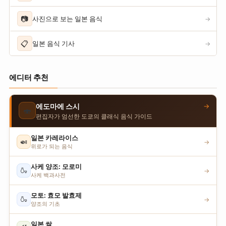
📷
사진으로 보는 일본 음식
→
📋
일본 음식 기사
→
에디터 추천
→
에도마에 스시
🍣
편집자가 엄선한 도쿄의 클래식 음식 가이드
일본 카레라이스
🍛
→
위로가 되는 음식
사케 양조: 모로미
🍶
→
사케 백과사전
모토: 효모 발효제
🍶
→
양조의 기초
일본 쌀