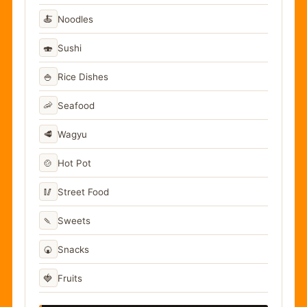
🍝
Noodles
🍣
Sushi
🍚
Rice Dishes
🦐
Seafood
🥩
Wagyu
🍲
Hot Pot
🥢
Street Food
🍡
Sweets
🍘
Snacks
🍓
Fruits