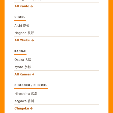
All Kanto
CHUBU
Aichi
愛知
Nagano
長野
All Chubu
KANSAI
Osaka
大阪
Kyoto
京都
All Kansai
CHUGOKU / SHIKOKU
Hiroshima
広島
Kagawa
香川
Chugoku