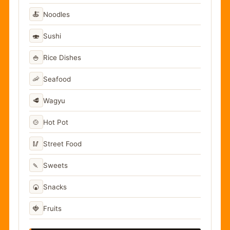
🍝
Noodles
🍣
Sushi
🍚
Rice Dishes
🦐
Seafood
🥩
Wagyu
🍲
Hot Pot
🥢
Street Food
🍡
Sweets
🍘
Snacks
🍓
Fruits