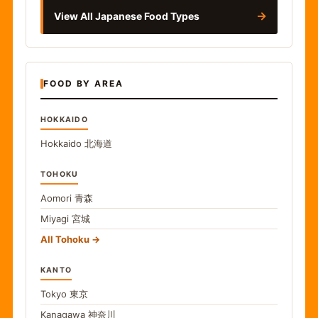
→
View All Japanese Food Types
FOOD BY AREA
HOKKAIDO
Hokkaido
北海道
TOHOKU
Aomori
青森
Miyagi
宮城
All Tohoku
KANTO
Tokyo
東京
Kanagawa
神奈川