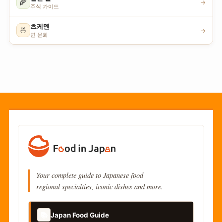
🌾
→
주식 가이드
츠케멘
🍜
→
면 문화
Your complete guide to Japanese food
regional specialties, iconic dishes and more.
📚
Japan Food Guide