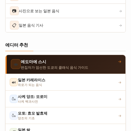
📷
사진으로 보는 일본 음식
→
📋
일본 음식 기사
→
에디터 추천
→
에도마에 스시
🍣
편집자가 엄선한 도쿄의 클래식 음식 가이드
일본 카레라이스
🍛
→
위로가 되는 음식
사케 양조: 모로미
🍶
→
사케 백과사전
모토: 효모 발효제
🍶
→
양조의 기초
일본 쌀