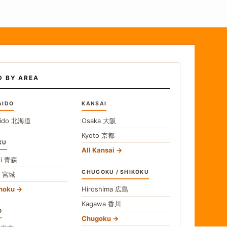
D BY AREA
AIDO
KANSAI
ido
北海道
Osaka
大阪
Kyoto
京都
KU
All Kansai
i
青森
CHUGOKU / SHIKOKU
i
宮城
ohoku
Hiroshima
広島
Kagawa
香川
O
Chugoku