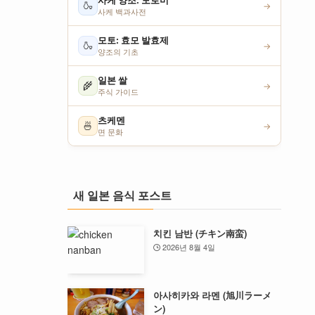
사케 양조: 모로미
🍶
→
사케 백과사전
모토: 효모 발효제
🍶
→
양조의 기초
일본 쌀
🌾
→
주식 가이드
츠케멘
🍜
→
면 문화
새 일본 음식 포스트
치킨 남반 (チキン南蛮)
2026년 8월 4일
아사히카와 라멘 (旭川ラーメ
ン)