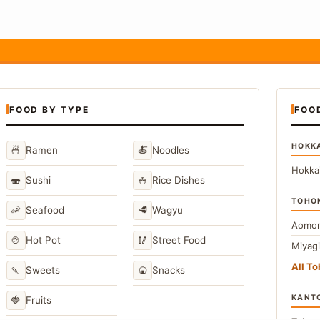
FOOD BY TYPE
FOO
HOKK
🍜
🍝
Ramen
Noodles
Hokka
🍣
🍚
Sushi
Rice Dishes
TOHO
🦐
🥩
Seafood
Wagyu
Aomor
🍲
🥢
Hot Pot
Street Food
Miyag
All T
🍡
🍘
Sweets
Snacks
KANT
🍓
Fruits