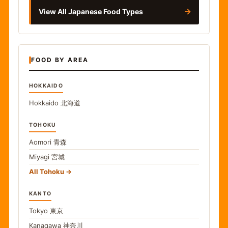
→
View All Japanese Food Types
FOOD BY AREA
HOKKAIDO
Hokkaido
北海道
TOHOKU
Aomori
青森
Miyagi
宮城
All Tohoku
KANTO
Tokyo
東京
Kanagawa
神奈川