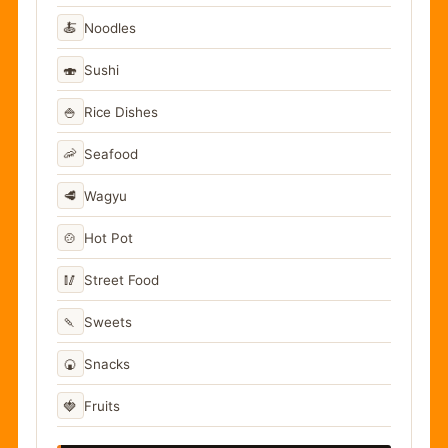
🍝
Noodles
🍣
Sushi
🍚
Rice Dishes
🦐
Seafood
🥩
Wagyu
🍲
Hot Pot
🥢
Street Food
🍡
Sweets
🍘
Snacks
🍓
Fruits