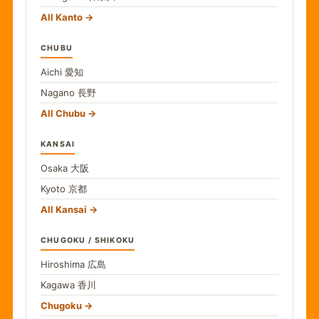
All Kanto
CHUBU
Aichi
愛知
Nagano
長野
All Chubu
KANSAI
Osaka
大阪
Kyoto
京都
All Kansai
CHUGOKU / SHIKOKU
Hiroshima
広島
Kagawa
香川
Chugoku