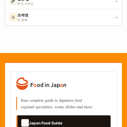
🌾
→
주식 가이드
츠케멘
🍜
→
면 문화
Your complete guide to Japanese food
regional specialties, iconic dishes and more.
📚
Japan Food Guide