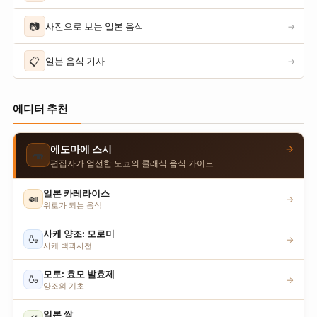
📷
사진으로 보는 일본 음식
→
📋
일본 음식 기사
→
에디터 추천
→
에도마에 스시
🍣
편집자가 엄선한 도쿄의 클래식 음식 가이드
일본 카레라이스
🍛
→
위로가 되는 음식
사케 양조: 모로미
🍶
→
사케 백과사전
모토: 효모 발효제
🍶
→
양조의 기초
일본 쌀