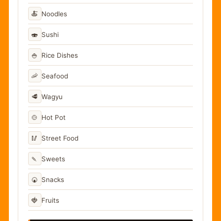
🍝
Noodles
🍣
Sushi
🍚
Rice Dishes
🦐
Seafood
🥩
Wagyu
🍲
Hot Pot
🥢
Street Food
🍡
Sweets
🍘
Snacks
🍓
Fruits