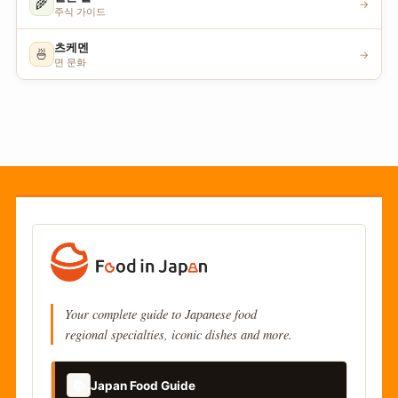
🌾
→
주식 가이드
츠케멘
🍜
→
면 문화
Your complete guide to Japanese food
regional specialties, iconic dishes and more.
📚
Japan Food Guide