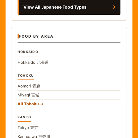
→
View All Japanese Food Types
FOOD BY AREA
HOKKAIDO
Hokkaido
北海道
TOHOKU
Aomori
青森
Miyagi
宮城
All Tohoku
KANTO
Tokyo
東京
Kanagawa
神奈川