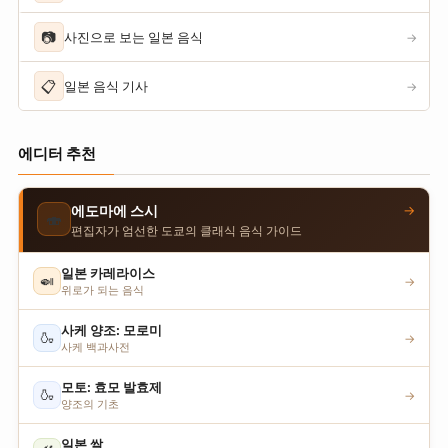
📷
사진으로 보는 일본 음식
→
📋
일본 음식 기사
→
에디터 추천
→
에도마에 스시
🍣
편집자가 엄선한 도쿄의 클래식 음식 가이드
일본 카레라이스
🍛
→
위로가 되는 음식
사케 양조: 모로미
🍶
→
사케 백과사전
모토: 효모 발효제
🍶
→
양조의 기초
일본 쌀