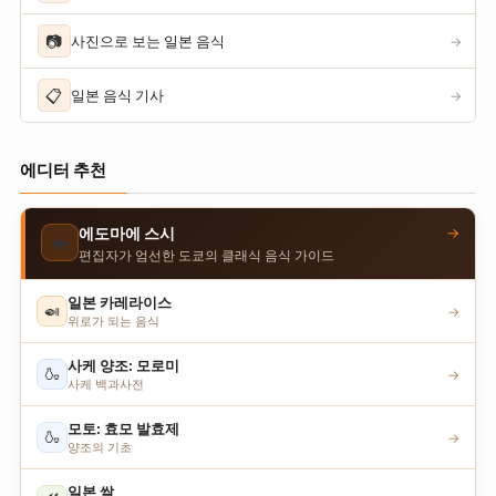
📷
사진으로 보는 일본 음식
→
📋
일본 음식 기사
→
에디터 추천
→
에도마에 스시
🍣
편집자가 엄선한 도쿄의 클래식 음식 가이드
일본 카레라이스
🍛
→
위로가 되는 음식
사케 양조: 모로미
🍶
→
사케 백과사전
모토: 효모 발효제
🍶
→
양조의 기초
일본 쌀