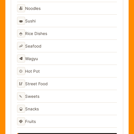
🍝
Noodles
🍣
Sushi
🍚
Rice Dishes
🦐
Seafood
🥩
Wagyu
🍲
Hot Pot
🥢
Street Food
🍡
Sweets
🍘
Snacks
🍓
Fruits