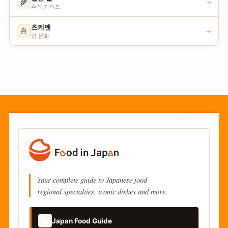
🌾
→
주식 가이드
츠케멘
🍜
→
면 문화
Your complete guide to Japanese food
regional specialties, iconic dishes and more.
📚
Japan Food Guide