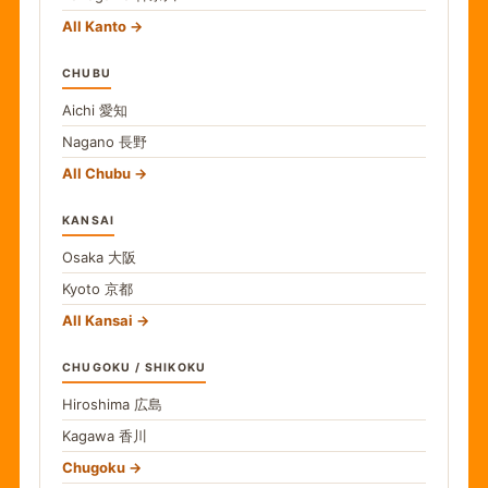
All Kanto
CHUBU
Aichi
愛知
Nagano
長野
All Chubu
KANSAI
Osaka
大阪
Kyoto
京都
All Kansai
CHUGOKU / SHIKOKU
Hiroshima
広島
Kagawa
香川
Chugoku