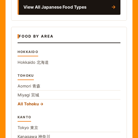
→
View All Japanese Food Types
FOOD BY AREA
HOKKAIDO
Hokkaido
北海道
TOHOKU
Aomori
青森
Miyagi
宮城
All Tohoku
KANTO
Tokyo
東京
Kanagawa
神奈川