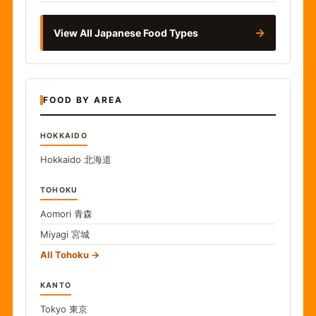
→
View All Japanese Food Types
FOOD BY AREA
HOKKAIDO
Hokkaido
北海道
TOHOKU
Aomori
青森
Miyagi
宮城
All Tohoku
KANTO
Tokyo
東京