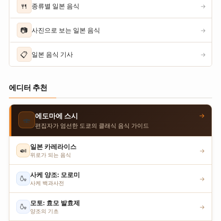
🍴
종류별 일본 음식
→
📷
사진으로 보는 일본 음식
→
📋
일본 음식 기사
→
에디터 추천
→
에도마에 스시
🍣
편집자가 엄선한 도쿄의 클래식 음식 가이드
일본 카레라이스
🍛
→
위로가 되는 음식
사케 양조: 모로미
🍶
→
사케 백과사전
모토: 효모 발효제
🍶
→
양조의 기초