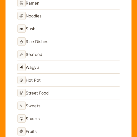
🍜
Ramen
🍝
Noodles
🍣
Sushi
🍚
Rice Dishes
🦐
Seafood
🥩
Wagyu
🍲
Hot Pot
🥢
Street Food
🍡
Sweets
🍘
Snacks
🍓
Fruits