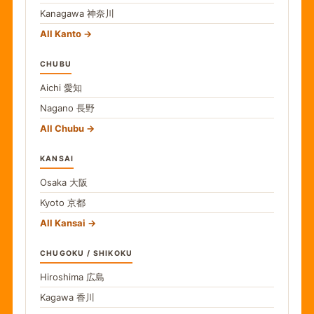
Kanagawa
神奈川
All Kanto
CHUBU
Aichi
愛知
Nagano
長野
All Chubu
KANSAI
Osaka
大阪
Kyoto
京都
All Kansai
CHUGOKU / SHIKOKU
Hiroshima
広島
Kagawa
香川