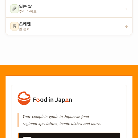
일본 쌀
🌾
→
주식 가이드
츠케멘
🍜
→
면 문화
Your complete guide to Japanese food
regional specialties, iconic dishes and more.