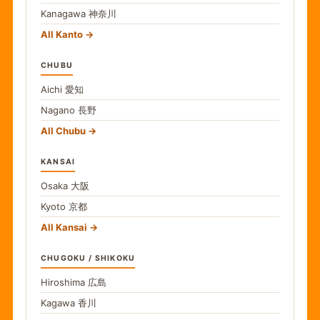
Kanagawa
神奈川
All Kanto
CHUBU
Aichi
愛知
Nagano
長野
All Chubu
KANSAI
Osaka
大阪
Kyoto
京都
All Kansai
CHUGOKU / SHIKOKU
Hiroshima
広島
Kagawa
香川