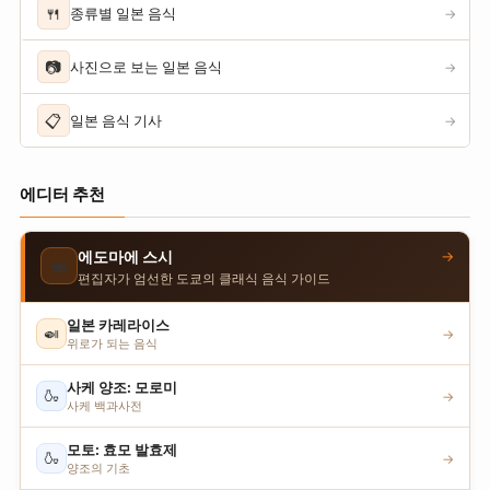
🍴
종류별 일본 음식
→
📷
사진으로 보는 일본 음식
→
📋
일본 음식 기사
→
에디터 추천
→
에도마에 스시
🍣
편집자가 엄선한 도쿄의 클래식 음식 가이드
일본 카레라이스
🍛
→
위로가 되는 음식
사케 양조: 모로미
🍶
→
사케 백과사전
모토: 효모 발효제
🍶
→
양조의 기초