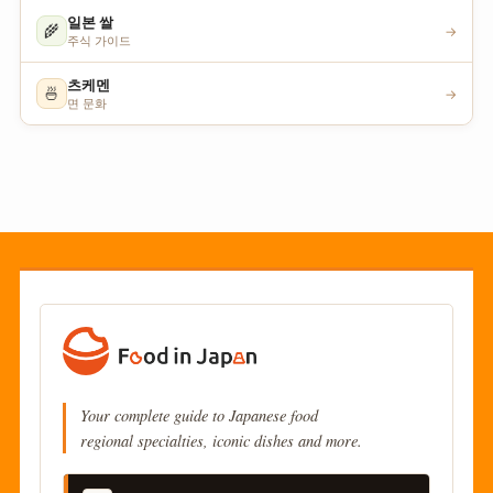
일본 쌀
🌾
→
주식 가이드
츠케멘
🍜
→
면 문화
Your complete guide to Japanese food
regional specialties, iconic dishes and more.