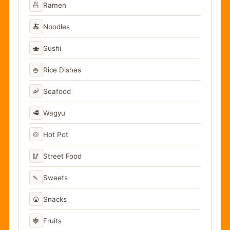
🍜
Ramen
🍝
Noodles
🍣
Sushi
🍚
Rice Dishes
🦐
Seafood
🥩
Wagyu
🍲
Hot Pot
🥢
Street Food
🍡
Sweets
🍘
Snacks
🍓
Fruits