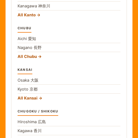
Kanagawa
神奈川
All Kanto
CHUBU
Aichi
愛知
Nagano
長野
All Chubu
KANSAI
Osaka
大阪
Kyoto
京都
All Kansai
CHUGOKU / SHIKOKU
Hiroshima
広島
Kagawa
香川