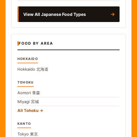
→
View All Japanese Food Types
FOOD BY AREA
HOKKAIDO
Hokkaido
北海道
TOHOKU
Aomori
青森
Miyagi
宮城
All Tohoku
KANTO
Tokyo
東京