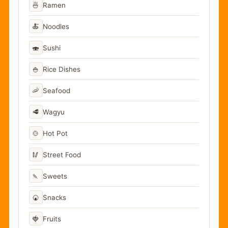
🍜
Ramen
🍝
Noodles
🍣
Sushi
🍚
Rice Dishes
🦐
Seafood
🥩
Wagyu
🍲
Hot Pot
🥢
Street Food
🍡
Sweets
🍘
Snacks
🍓
Fruits