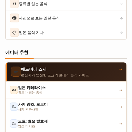
🍴
종류별 일본 음식
→
📷
사진으로 보는 일본 음식
→
📋
일본 음식 기사
→
에디터 추천
→
에도마에 스시
🍣
편집자가 엄선한 도쿄의 클래식 음식 가이드
일본 카레라이스
🍛
→
위로가 되는 음식
사케 양조: 모로미
🍶
→
사케 백과사전
모토: 효모 발효제
🍶
→
양조의 기초