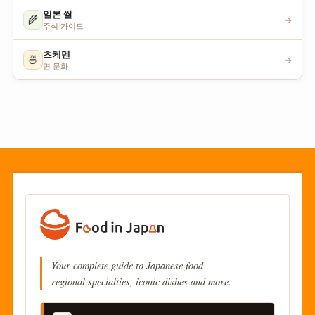
일본 쌀
🌾
→
주식 가이드
츠케멘
🍜
→
면 문화
Your complete guide to Japanese food
regional specialties, iconic dishes and more.