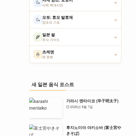
사케 양조: 모로미
🍶
→
사케 백과사전
모토: 효모 발효제
🍶
→
양조의 기초
일본 쌀
🌾
→
주식 가이드
츠케멘
🍜
→
면 문화
새 일본 음식 포스트
가라시 멘타이코 (辛子明太子)
2026년 8월 7일
후지노미야 야키소바 (富士宮や
きそば)