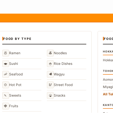
FOOD BY TYPE
FOO
HOKK
🍜
🍝
Ramen
Noodles
Hokka
🍣
🍚
Sushi
Rice Dishes
TOHO
🦐
🥩
Seafood
Wagyu
Aomor
🍲
🥢
Hot Pot
Street Food
Miyag
All T
🍡
🍘
Sweets
Snacks
KANT
🍓
Fruits