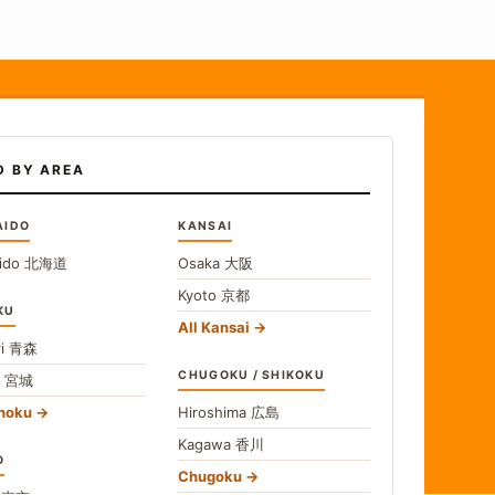
D BY AREA
AIDO
KANSAI
ido
北海道
Osaka
大阪
Kyoto
京都
KU
All Kansai
i
青森
CHUGOKU / SHIKOKU
i
宮城
ohoku
Hiroshima
広島
Kagawa
香川
O
Chugoku