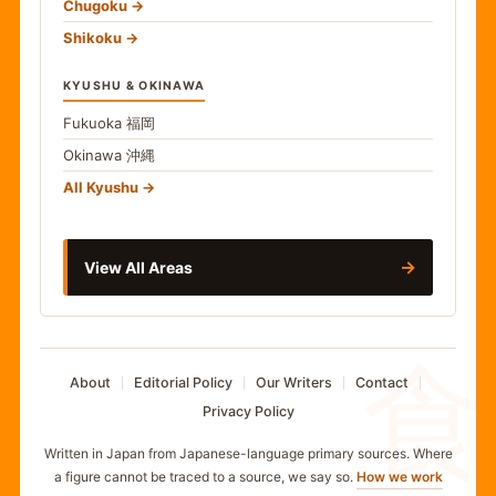
Chugoku
Shikoku
KYUSHU & OKINAWA
Fukuoka
福岡
Okinawa
沖縄
All Kyushu
→
View All Areas
食
About
Editorial Policy
Our Writers
Contact
Privacy Policy
Written in Japan from Japanese-language primary sources. Where
a figure cannot be traced to a source, we say so.
How we work