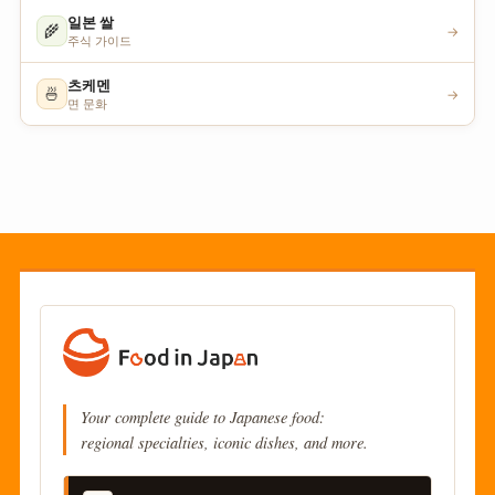
일본 쌀
🌾
→
주식 가이드
츠케멘
🍜
→
면 문화
Your complete guide to Japanese food:
regional specialties, iconic dishes, and more.