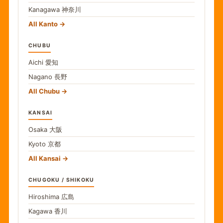
Kanagawa
神奈川
All Kanto
CHUBU
Aichi
愛知
Nagano
長野
All Chubu
KANSAI
Osaka
大阪
Kyoto
京都
All Kansai
CHUGOKU / SHIKOKU
Hiroshima
広島
Kagawa
香川