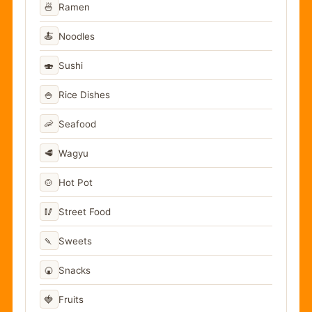
🍜
Ramen
🍝
Noodles
🍣
Sushi
🍚
Rice Dishes
🦐
Seafood
🥩
Wagyu
🍲
Hot Pot
🥢
Street Food
🍡
Sweets
🍘
Snacks
🍓
Fruits