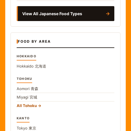
→
View All Japanese Food Types
FOOD BY AREA
HOKKAIDO
Hokkaido
北海道
TOHOKU
Aomori
青森
Miyagi
宮城
All Tohoku
KANTO
Tokyo
東京