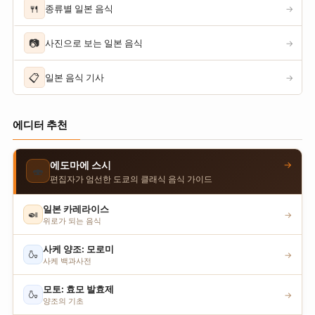
🍴
종류별 일본 음식
→
📷
사진으로 보는 일본 음식
→
📋
일본 음식 기사
→
에디터 추천
→
에도마에 스시
🍣
편집자가 엄선한 도쿄의 클래식 음식 가이드
일본 카레라이스
🍛
→
위로가 되는 음식
사케 양조: 모로미
🍶
→
사케 백과사전
모토: 효모 발효제
🍶
→
양조의 기초