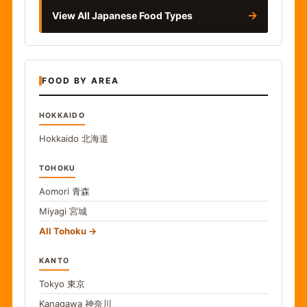
→
View All Japanese Food Types
FOOD BY AREA
HOKKAIDO
Hokkaido
北海道
TOHOKU
Aomori
青森
Miyagi
宮城
All Tohoku
KANTO
Tokyo
東京
Kanagawa
神奈川