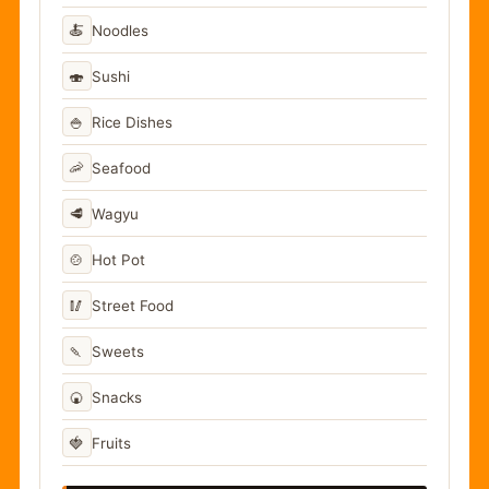
🍝
Noodles
🍣
Sushi
🍚
Rice Dishes
🦐
Seafood
🥩
Wagyu
🍲
Hot Pot
🥢
Street Food
🍡
Sweets
🍘
Snacks
🍓
Fruits