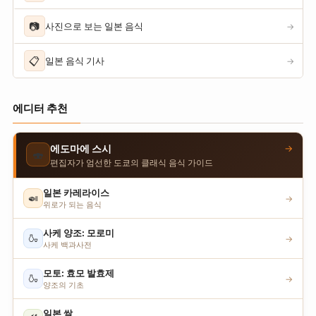
📷
사진으로 보는 일본 음식
→
📋
일본 음식 기사
→
에디터 추천
→
에도마에 스시
🍣
편집자가 엄선한 도쿄의 클래식 음식 가이드
일본 카레라이스
🍛
→
위로가 되는 음식
사케 양조: 모로미
🍶
→
사케 백과사전
모토: 효모 발효제
🍶
→
양조의 기초
일본 쌀