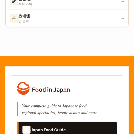
🌾
→
주식 가이드
츠케멘
🍜
→
면 문화
Your complete guide to Japanese food
regional specialties, iconic dishes and more.
📚
Japan Food Guide