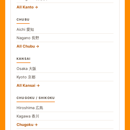
All Kanto
CHUBU
Aichi
愛知
Nagano
長野
All Chubu
KANSAI
Osaka
大阪
Kyoto
京都
All Kansai
CHUGOKU / SHIKOKU
Hiroshima
広島
Kagawa
香川
Chugoku