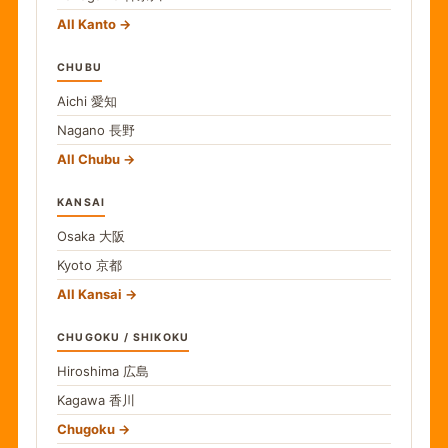
All Kanto
CHUBU
Aichi
愛知
Nagano
長野
All Chubu
KANSAI
Osaka
大阪
Kyoto
京都
All Kansai
CHUGOKU / SHIKOKU
Hiroshima
広島
Kagawa
香川
Chugoku