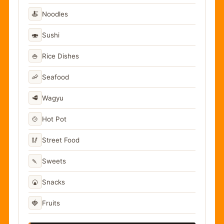
🍝
Noodles
🍣
Sushi
🍚
Rice Dishes
🦐
Seafood
🥩
Wagyu
🍲
Hot Pot
🥢
Street Food
🍡
Sweets
🍘
Snacks
🍓
Fruits