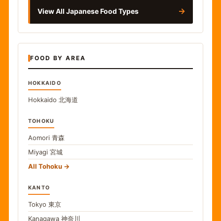
→
View All Japanese Food Types
FOOD BY AREA
HOKKAIDO
Hokkaido
北海道
TOHOKU
Aomori
青森
Miyagi
宮城
All Tohoku
KANTO
Tokyo
東京
Kanagawa
神奈川