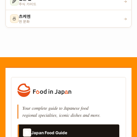
🌾
→
주식 가이드
츠케멘
🍜
→
면 문화
Your complete guide to Japanese food
regional specialties, iconic dishes and more.
📚
Japan Food Guide