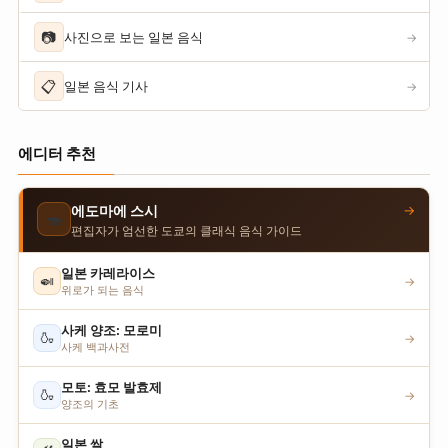
📷
사진으로 보는 일본 음식
→
📋
일본 음식 기사
→
에디터 추천
→
에도마에 스시
🍣
편집자가 엄선한 도쿄의 클래식 음식 가이드
일본 카레라이스
🍛
→
위로가 되는 음식
사케 양조: 모로미
🍶
→
사케 백과사전
모토: 효모 발효제
🍶
→
양조의 기초
일본 쌀