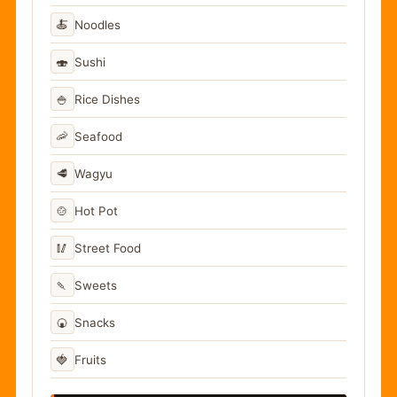
🍝
Noodles
🍣
Sushi
🍚
Rice Dishes
🦐
Seafood
🥩
Wagyu
🍲
Hot Pot
🥢
Street Food
🍡
Sweets
🍘
Snacks
🍓
Fruits