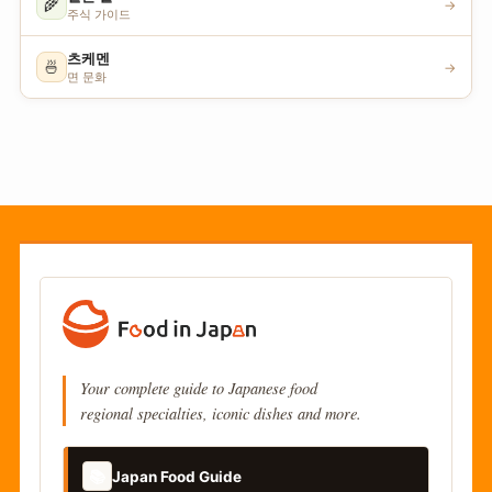
🌾
→
주식 가이드
츠케멘
🍜
→
면 문화
Your complete guide to Japanese food
regional specialties, iconic dishes and more.
📚
Japan Food Guide