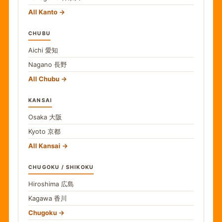
All Kanto
CHUBU
Aichi
愛知
Nagano
長野
All Chubu
KANSAI
Osaka
大阪
Kyoto
京都
All Kansai
CHUGOKU / SHIKOKU
Hiroshima
広島
Kagawa
香川
Chugoku