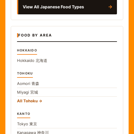
→
View All Japanese Food Types
FOOD BY AREA
HOKKAIDO
Hokkaido
北海道
TOHOKU
Aomori
青森
Miyagi
宮城
All Tohoku
KANTO
Tokyo
東京
Kanagawa
神奈川