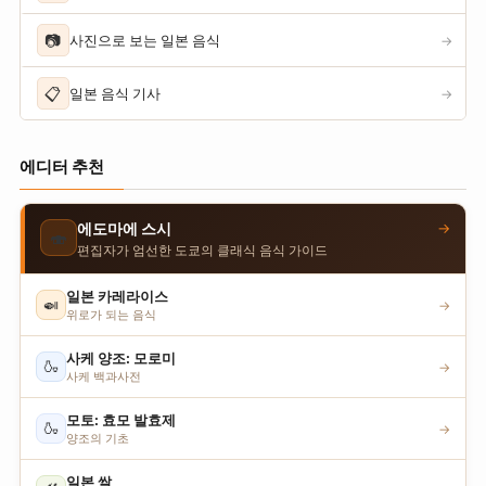
📷
사진으로 보는 일본 음식
→
📋
일본 음식 기사
→
에디터 추천
→
에도마에 스시
🍣
편집자가 엄선한 도쿄의 클래식 음식 가이드
일본 카레라이스
🍛
→
위로가 되는 음식
사케 양조: 모로미
🍶
→
사케 백과사전
모토: 효모 발효제
🍶
→
양조의 기초
일본 쌀