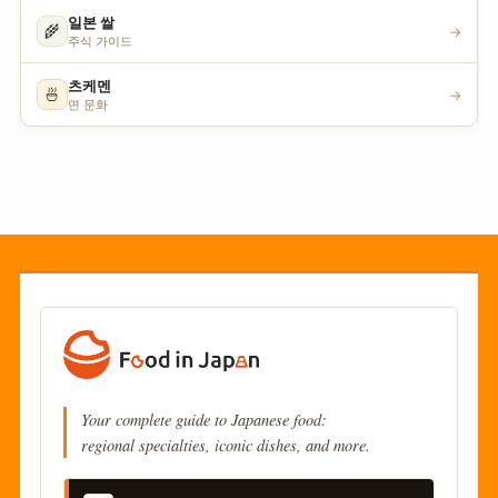
일본 쌀
🌾
→
주식 가이드
츠케멘
🍜
→
면 문화
Your complete guide to Japanese food:
regional specialties, iconic dishes, and more.