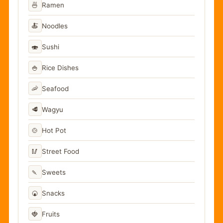
🍜
Ramen
🍝
Noodles
🍣
Sushi
🍚
Rice Dishes
🦐
Seafood
🥩
Wagyu
🍲
Hot Pot
🥢
Street Food
🍡
Sweets
🍘
Snacks
🍓
Fruits