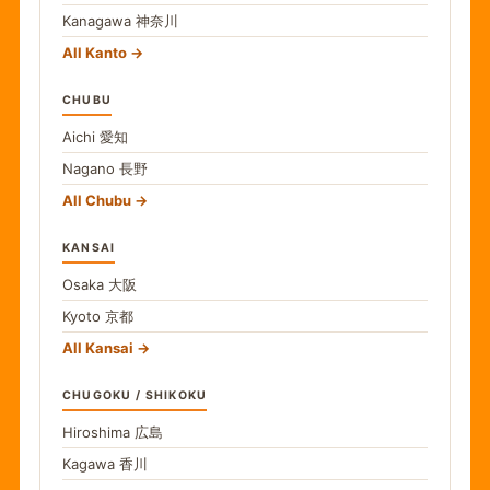
Kanagawa
神奈川
All Kanto
CHUBU
Aichi
愛知
Nagano
長野
All Chubu
KANSAI
Osaka
大阪
Kyoto
京都
All Kansai
CHUGOKU / SHIKOKU
Hiroshima
広島
Kagawa
香川