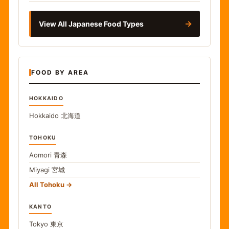
→
View All Japanese Food Types
FOOD BY AREA
HOKKAIDO
Hokkaido
北海道
TOHOKU
Aomori
青森
Miyagi
宮城
All Tohoku
KANTO
Tokyo
東京