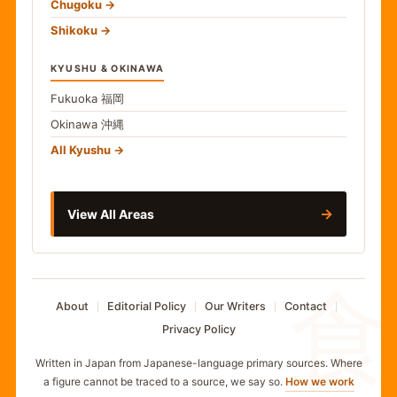
Chugoku
Shikoku
KYUSHU & OKINAWA
Fukuoka
福岡
Okinawa
沖縄
All Kyushu
→
View All Areas
食
About
Editorial Policy
Our Writers
Contact
Privacy Policy
Written in Japan from Japanese-language primary sources. Where
a figure cannot be traced to a source, we say so.
How we work