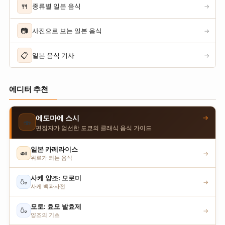
🍴
종류별 일본 음식
→
📷
사진으로 보는 일본 음식
→
📋
일본 음식 기사
→
에디터 추천
→
에도마에 스시
🍣
편집자가 엄선한 도쿄의 클래식 음식 가이드
일본 카레라이스
🍛
→
위로가 되는 음식
사케 양조: 모로미
🍶
→
사케 백과사전
모토: 효모 발효제
🍶
→
양조의 기초