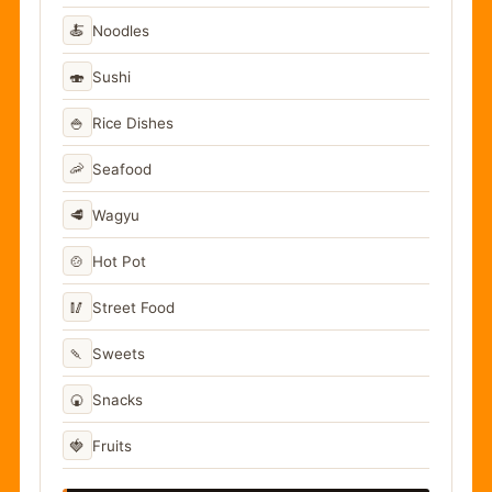
🍝
Noodles
🍣
Sushi
🍚
Rice Dishes
🦐
Seafood
🥩
Wagyu
🍲
Hot Pot
🥢
Street Food
🍡
Sweets
🍘
Snacks
🍓
Fruits