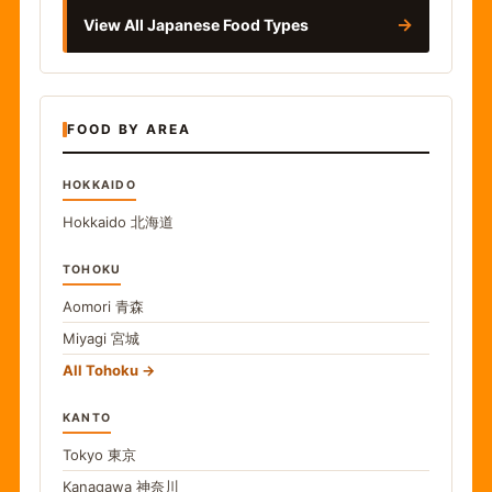
→
View All Japanese Food Types
FOOD BY AREA
HOKKAIDO
Hokkaido
北海道
TOHOKU
Aomori
青森
Miyagi
宮城
All Tohoku
KANTO
Tokyo
東京
Kanagawa
神奈川