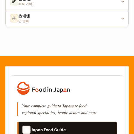
🌾
→
주식 가이드
츠케멘
🍜
→
면 문화
Your complete guide to Japanese food
regional specialties, iconic dishes and more.
📚
Japan Food Guide