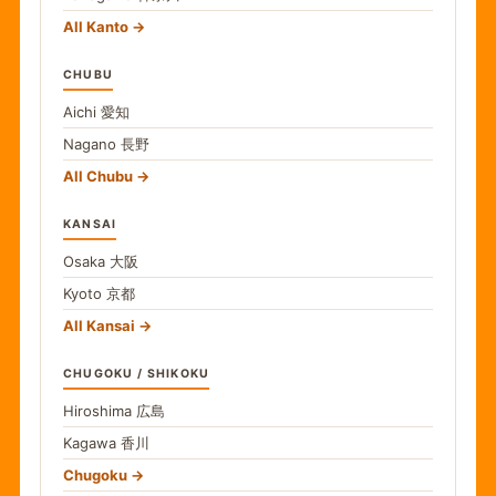
All Kanto
CHUBU
Aichi
愛知
Nagano
長野
All Chubu
KANSAI
Osaka
大阪
Kyoto
京都
All Kansai
CHUGOKU / SHIKOKU
Hiroshima
広島
Kagawa
香川
Chugoku