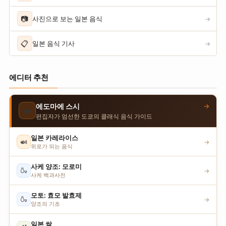
📷
사진으로 보는 일본 음식
→
📋
일본 음식 기사
→
에디터 추천
→
에도마에 스시
🍣
편집자가 엄선한 도쿄의 클래식 음식 가이드
일본 카레라이스
🍛
→
위로가 되는 음식
사케 양조: 모로미
🍶
→
사케 백과사전
모토: 효모 발효제
🍶
→
양조의 기초
일본 쌀