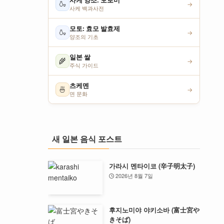
사케 양조: 모로미
🍶
→
사케 백과사전
모토: 효모 발효제
🍶
→
양조의 기초
일본 쌀
🌾
→
주식 가이드
츠케멘
🍜
→
면 문화
새 일본 음식 포스트
가라시 멘타이코 (辛子明太子)
2026년 8월 7일
후지노미야 야키소바 (富士宮や
きそば)