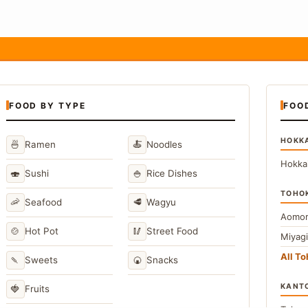
FOOD BY TYPE
FOO
HOKK
🍜
🍝
Ramen
Noodles
Hokka
🍣
🍚
Sushi
Rice Dishes
TOHO
🦐
🥩
Seafood
Wagyu
Aomor
🍲
🥢
Hot Pot
Street Food
Miyag
All T
🍡
🍘
Sweets
Snacks
KANT
🍓
Fruits