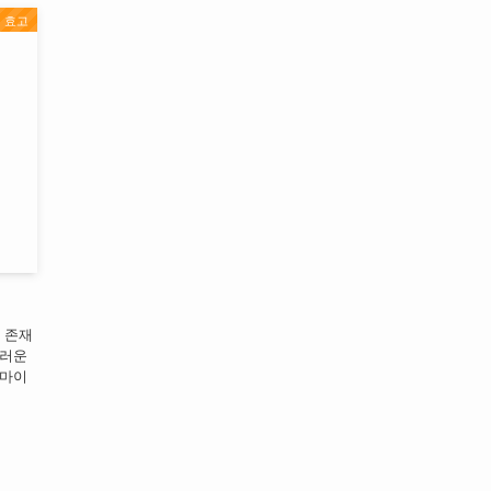
효고
 존재
드러운
카마이