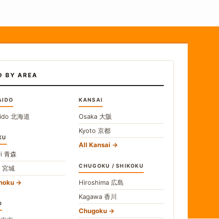
D BY AREA
AIDO
KANSAI
ido
北海道
Osaka
大阪
Kyoto
京都
KU
All Kansai
i
青森
CHUGOKU / SHIKOKU
i
宮城
ohoku
Hiroshima
広島
Kagawa
香川
O
Chugoku