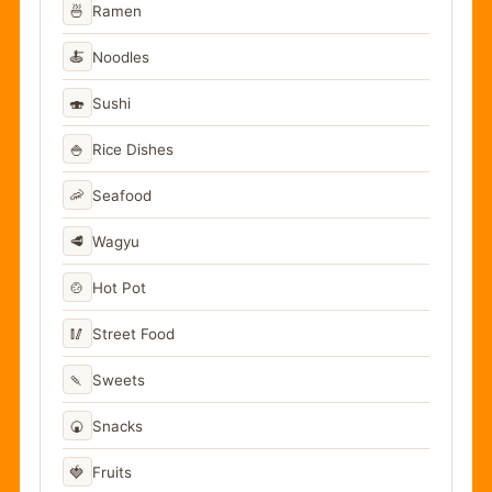
🍜
Ramen
🍝
Noodles
🍣
Sushi
🍚
Rice Dishes
🦐
Seafood
🥩
Wagyu
🍲
Hot Pot
🥢
Street Food
🍡
Sweets
🍘
Snacks
🍓
Fruits