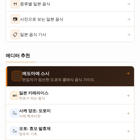
🍴
종류별 일본 음식
→
📷
사진으로 보는 일본 음식
→
📋
일본 음식 기사
→
에디터 추천
→
에도마에 스시
🍣
편집자가 엄선한 도쿄의 클래식 음식 가이드
일본 카레라이스
🍛
→
위로가 되는 음식
사케 양조: 모로미
🍶
→
사케 백과사전
모토: 효모 발효제
🍶
→
양조의 기초