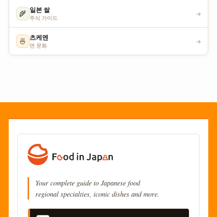
일본 쌀
🌾
→
주식 가이드
츠케멘
🍜
→
면 문화
Your complete guide to Japanese food
regional specialties, iconic dishes and more.