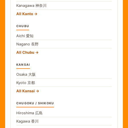
Kanagawa
神奈川
All Kanto
CHUBU
Aichi
愛知
Nagano
長野
All Chubu
KANSAI
Osaka
大阪
Kyoto
京都
All Kansai
CHUGOKU / SHIKOKU
Hiroshima
広島
Kagawa
香川