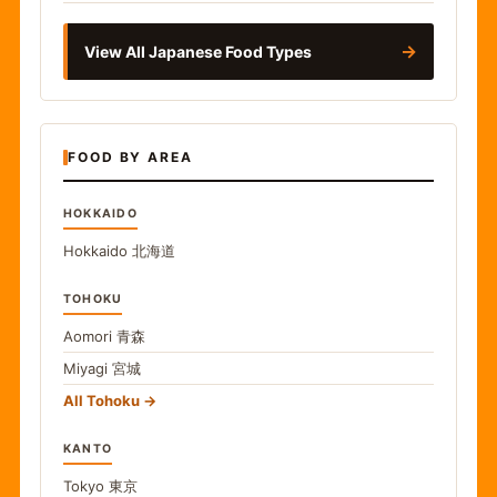
→
View All Japanese Food Types
FOOD BY AREA
HOKKAIDO
Hokkaido
北海道
TOHOKU
Aomori
青森
Miyagi
宮城
All Tohoku
KANTO
Tokyo
東京