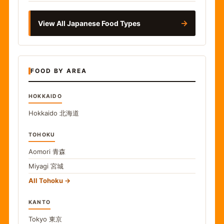
→
View All Japanese Food Types
FOOD BY AREA
HOKKAIDO
Hokkaido
北海道
TOHOKU
Aomori
青森
Miyagi
宮城
All Tohoku
KANTO
Tokyo
東京