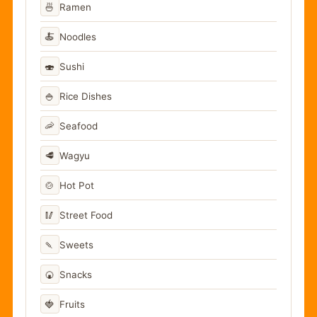
🍜
Ramen
🍝
Noodles
🍣
Sushi
🍚
Rice Dishes
🦐
Seafood
🥩
Wagyu
🍲
Hot Pot
🥢
Street Food
🍡
Sweets
🍘
Snacks
🍓
Fruits