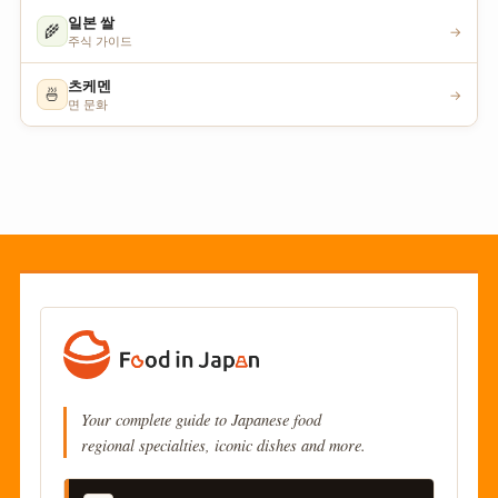
일본 쌀
🌾
→
주식 가이드
츠케멘
🍜
→
면 문화
Your complete guide to Japanese food
regional specialties, iconic dishes and more.