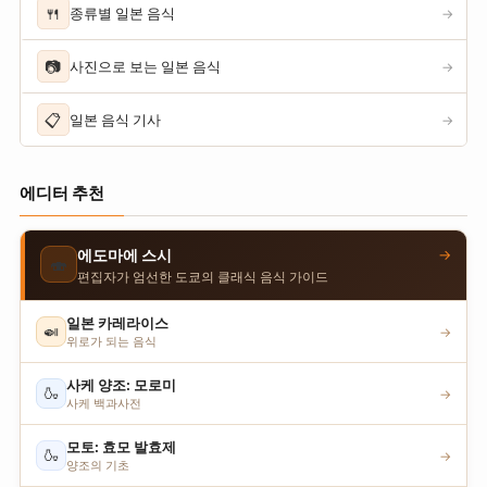
🍴
종류별 일본 음식
→
📷
사진으로 보는 일본 음식
→
📋
일본 음식 기사
→
에디터 추천
→
에도마에 스시
🍣
편집자가 엄선한 도쿄의 클래식 음식 가이드
일본 카레라이스
🍛
→
위로가 되는 음식
사케 양조: 모로미
🍶
→
사케 백과사전
모토: 효모 발효제
🍶
→
양조의 기초