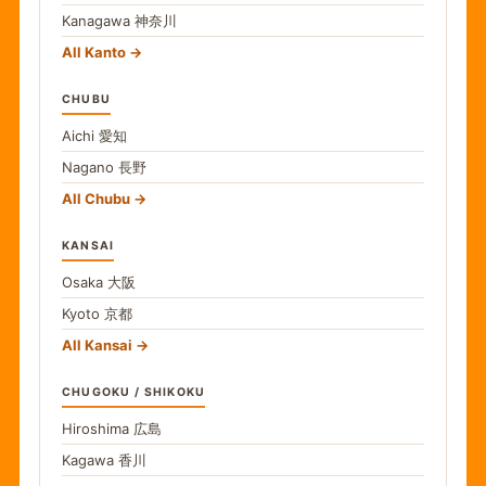
Kanagawa
神奈川
All Kanto
CHUBU
Aichi
愛知
Nagano
長野
All Chubu
KANSAI
Osaka
大阪
Kyoto
京都
All Kansai
CHUGOKU / SHIKOKU
Hiroshima
広島
Kagawa
香川