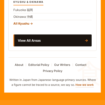
KYUSHU & OKINAWA
Fukuoka
福岡
Okinawa
沖縄
All Kyushu
→
View All Areas
食
About
Editorial Policy
Our Writers
Contact
Privacy Policy
Written in Japan from Japanese-language primary sources. Where
a figure cannot be traced to a source, we say so.
How we work