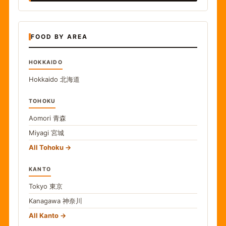
FOOD BY AREA
HOKKAIDO
Hokkaido
北海道
TOHOKU
Aomori
青森
Miyagi
宮城
All Tohoku
KANTO
Tokyo
東京
Kanagawa
神奈川
All Kanto