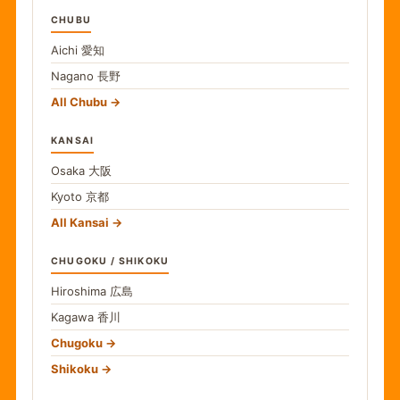
CHUBU
Aichi
愛知
Nagano
長野
All Chubu
KANSAI
Osaka
大阪
Kyoto
京都
All Kansai
CHUGOKU / SHIKOKU
Hiroshima
広島
Kagawa
香川
Chugoku
Shikoku