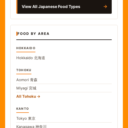
→
View All Japanese Food Types
FOOD BY AREA
HOKKAIDO
Hokkaido
北海道
TOHOKU
Aomori
青森
Miyagi
宮城
All Tohoku
KANTO
Tokyo
東京
Kanagawa
神奈川