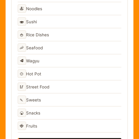
🍝
Noodles
🍣
Sushi
🍚
Rice Dishes
🦐
Seafood
🥩
Wagyu
🍲
Hot Pot
🥢
Street Food
🍡
Sweets
🍘
Snacks
🍓
Fruits