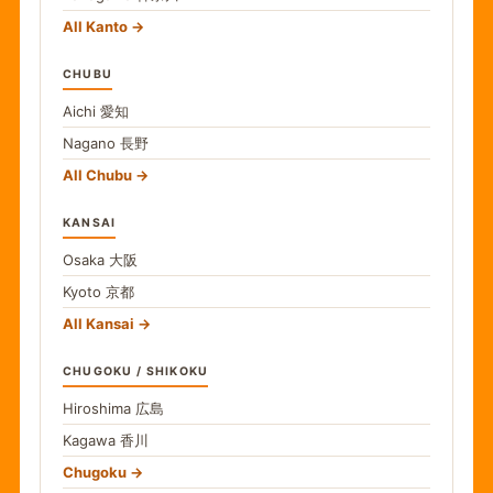
All Kanto
CHUBU
Aichi
愛知
Nagano
長野
All Chubu
KANSAI
Osaka
大阪
Kyoto
京都
All Kansai
CHUGOKU / SHIKOKU
Hiroshima
広島
Kagawa
香川
Chugoku