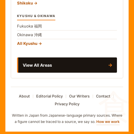
Shikoku
KYUSHU & OKINAWA
Fukuoka
福岡
Okinawa
沖縄
All Kyushu
→
View All Areas
食
About
Editorial Policy
Our Writers
Contact
Privacy Policy
Written in Japan from Japanese-language primary sources. Where
a figure cannot be traced to a source, we say so.
How we work