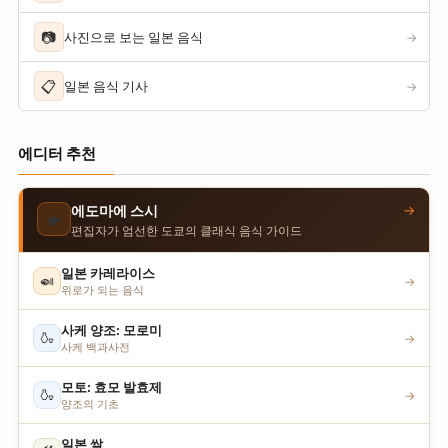
📷
사진으로 보는 일본 음식
→
📋
일본 음식 기사
→
에디터 추천
→
에도마에 스시
🍣
편집자가 엄선한 도쿄의 클래식 음식 가이드
일본 카레라이스
🍛
→
위로가 되는 음식
사케 양조: 모로미
🍶
→
사케 백과사전
모토: 효모 발효제
🍶
→
양조의 기초
일본 쌀