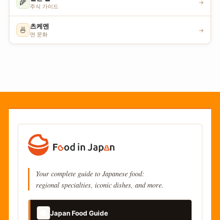
🌾
→
주식 가이드
츠케멘
🍜
→
면 문화
Your complete guide to Japanese food:
regional specialties, iconic dishes, and more.
📚
Japan Food Guide