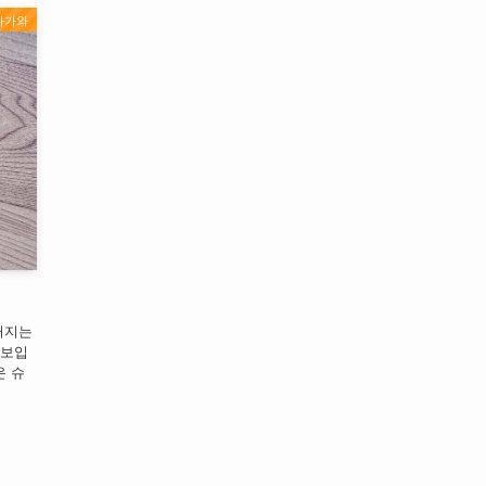
나가와
러지는
돋보입
운 슈