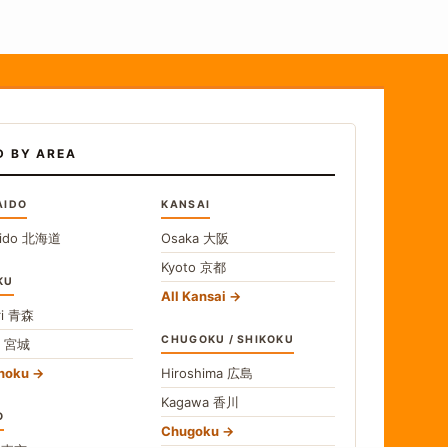
D BY AREA
AIDO
KANSAI
ido
北海道
Osaka
大阪
Kyoto
京都
KU
All Kansai
i
青森
CHUGOKU / SHIKOKU
i
宮城
ohoku
Hiroshima
広島
Kagawa
香川
O
Chugoku