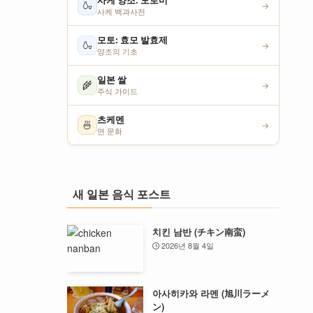
사케 양조: 모로미
🍶
→
사케 백과사전
모토: 효모 발효제
🍶
→
양조의 기초
일본 쌀
🌾
→
주식 가이드
츠케멘
🍜
→
면 문화
새 일본 음식 포스트
치킨 남반 (チキン南蛮)
2026년 8월 4일
아사히카와 라멘 (旭川ラーメ
ン)