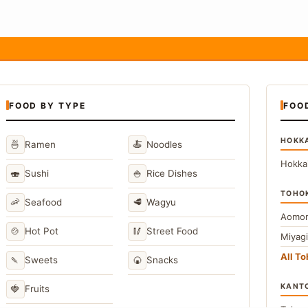
FOOD BY TYPE
FOO
HOKK
🍜
🍝
Ramen
Noodles
Hokka
🍣
🍚
Sushi
Rice Dishes
TOHO
🦐
🥩
Seafood
Wagyu
Aomor
🍲
🥢
Hot Pot
Street Food
Miyag
All T
🍡
🍘
Sweets
Snacks
KANT
🍓
Fruits