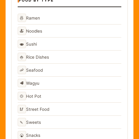
FOOD BY TYPE
🍜
Ramen
🍝
Noodles
🍣
Sushi
🍚
Rice Dishes
🦐
Seafood
🥩
Wagyu
🍲
Hot Pot
🥢
Street Food
🍡
Sweets
🍘
Snacks