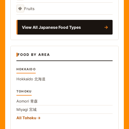
🍓
Fruits
→
View All Japanese Food Types
FOOD BY AREA
HOKKAIDO
Hokkaido
北海道
TOHOKU
Aomori
青森
Miyagi
宮城
All Tohoku