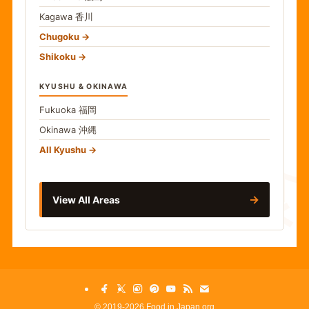
Kagawa
香川
Chugoku
Shikoku
KYUSHU & OKINAWA
Fukuoka
福岡
Okinawa
沖縄
食
All Kyushu
→
View All Areas
©
2019-2026 Food in Japan.org