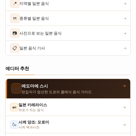
📍
지역별 일본 음식
→
🍴
종류별 일본 음식
→
📷
사진으로 보는 일본 음식
→
📋
일본 음식 기사
→
에디터 추천
→
에도마에 스시
🍣
편집자가 엄선한 도쿄의 클래식 음식 가이드
일본 카레라이스
🍛
→
위로가 되는 음식
사케 양조: 모로미
🍶
→
사케 백과사전