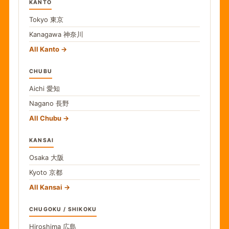
KANTO
Tokyo
東京
Kanagawa
神奈川
All Kanto
CHUBU
Aichi
愛知
Nagano
長野
All Chubu
KANSAI
Osaka
大阪
Kyoto
京都
All Kansai
CHUGOKU / SHIKOKU
Hiroshima
広島