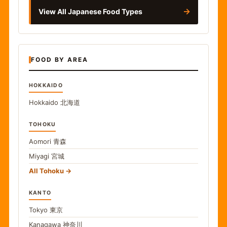
→
View All Japanese Food Types
FOOD BY AREA
HOKKAIDO
Hokkaido
北海道
TOHOKU
Aomori
青森
Miyagi
宮城
All Tohoku
KANTO
Tokyo
東京
Kanagawa
神奈川