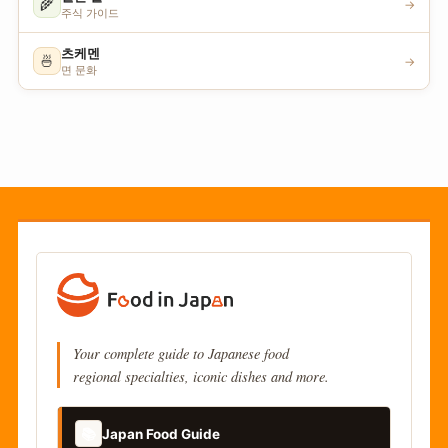
🌾
→
주식 가이드
츠케멘
🍜
→
면 문화
Your complete guide to Japanese food
regional specialties, iconic dishes and more.
📚
Japan Food Guide