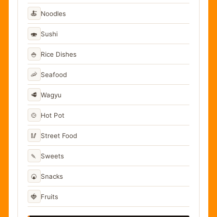
🍝
Noodles
🍣
Sushi
🍚
Rice Dishes
🦐
Seafood
🥩
Wagyu
🍲
Hot Pot
🥢
Street Food
🍡
Sweets
🍘
Snacks
🍓
Fruits