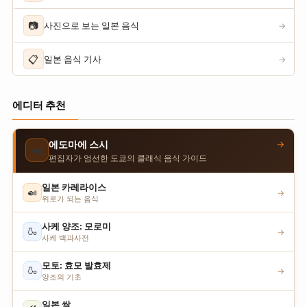
📷
사진으로 보는 일본 음식
→
📋
일본 음식 기사
→
에디터 추천
→
에도마에 스시
🍣
편집자가 엄선한 도쿄의 클래식 음식 가이드
일본 카레라이스
🍛
→
위로가 되는 음식
사케 양조: 모로미
🍶
→
사케 백과사전
모토: 효모 발효제
🍶
→
양조의 기초
일본 쌀