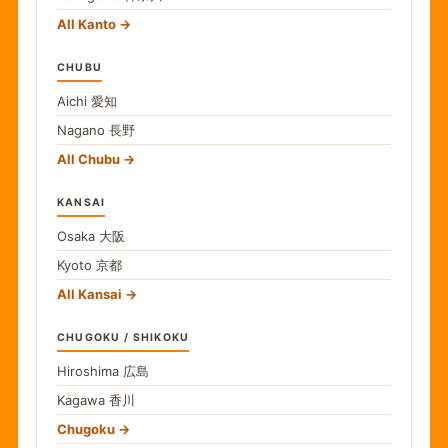
All Kanto
CHUBU
Aichi
愛知
Nagano
長野
All Chubu
KANSAI
Osaka
大阪
Kyoto
京都
All Kansai
CHUGOKU / SHIKOKU
Hiroshima
広島
Kagawa
香川
Chugoku