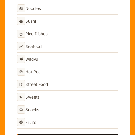
🍝
Noodles
🍣
Sushi
🍚
Rice Dishes
🦐
Seafood
🥩
Wagyu
🍲
Hot Pot
🥢
Street Food
🍡
Sweets
🍘
Snacks
🍓
Fruits