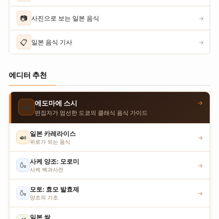
📷
사진으로 보는 일본 음식
→
📋
일본 음식 기사
→
에디터 추천
→
에도마에 스시
🍣
편집자가 엄선한 도쿄의 클래식 음식 가이드
일본 카레라이스
🍛
→
위로가 되는 음식
사케 양조: 모로미
🍶
→
사케 백과사전
모토: 효모 발효제
🍶
→
양조의 기초
일본 쌀