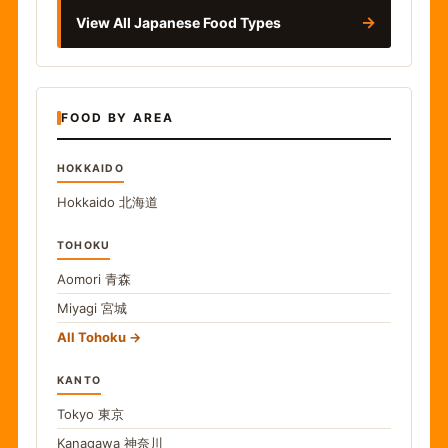
→
View All Japanese Food Types
FOOD BY AREA
HOKKAIDO
Hokkaido
北海道
TOHOKU
Aomori
青森
Miyagi
宮城
All Tohoku
KANTO
Tokyo
東京
Kanagawa
神奈川