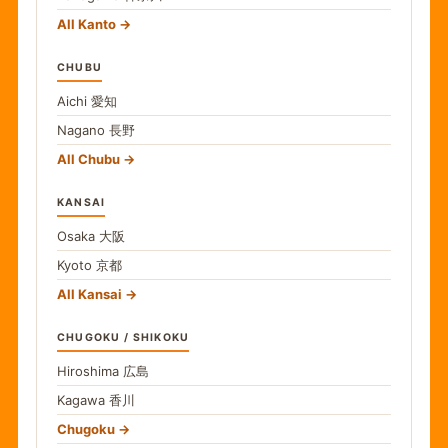
All Kanto
CHUBU
Aichi
愛知
Nagano
長野
All Chubu
KANSAI
Osaka
大阪
Kyoto
京都
All Kansai
CHUGOKU / SHIKOKU
Hiroshima
広島
Kagawa
香川
Chugoku