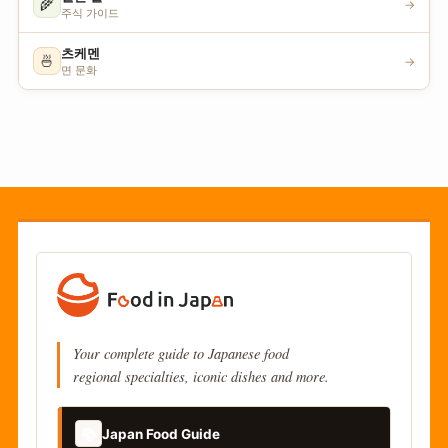
🌾
→
주식 가이드
츠케멘
🍜
→
면 문화
Your complete guide to Japanese food
regional specialties, iconic dishes and more.
📚
Japan Food Guide