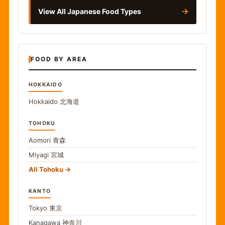
→
View All Japanese Food Types
FOOD BY AREA
HOKKAIDO
Hokkaido
北海道
TOHOKU
Aomori
青森
Miyagi
宮城
All Tohoku
KANTO
Tokyo
東京
Kanagawa
神奈川