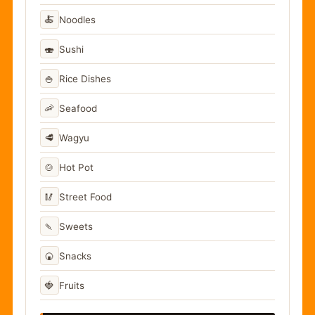
🍝
Noodles
🍣
Sushi
🍚
Rice Dishes
🦐
Seafood
🥩
Wagyu
🍲
Hot Pot
🥢
Street Food
🍡
Sweets
🍘
Snacks
🍓
Fruits