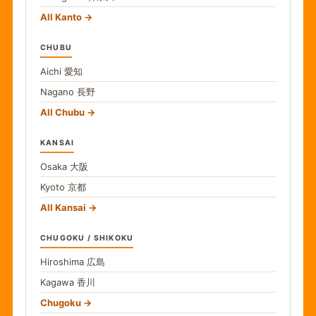
All Kanto
CHUBU
Aichi
愛知
Nagano
長野
All Chubu
KANSAI
Osaka
大阪
Kyoto
京都
All Kansai
CHUGOKU / SHIKOKU
Hiroshima
広島
Kagawa
香川
Chugoku