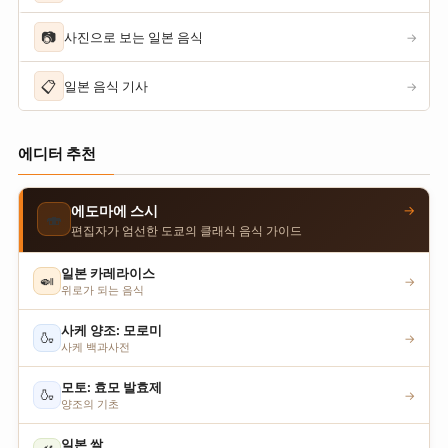
📷
사진으로 보는 일본 음식
→
📋
일본 음식 기사
→
에디터 추천
→
에도마에 스시
🍣
편집자가 엄선한 도쿄의 클래식 음식 가이드
일본 카레라이스
🍛
→
위로가 되는 음식
사케 양조: 모로미
🍶
→
사케 백과사전
모토: 효모 발효제
🍶
→
양조의 기초
일본 쌀