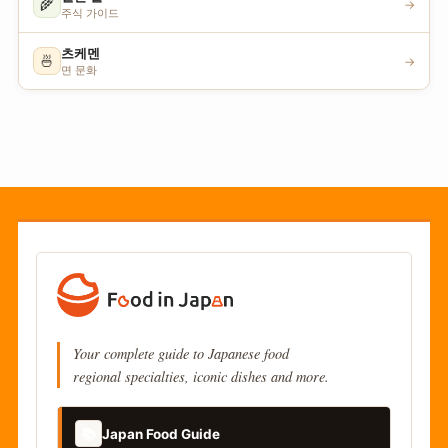
🌾
→
주식 가이드
츠케멘
🍜
→
면 문화
Your complete guide to Japanese food
regional specialties, iconic dishes and more.
📚
Japan Food Guide