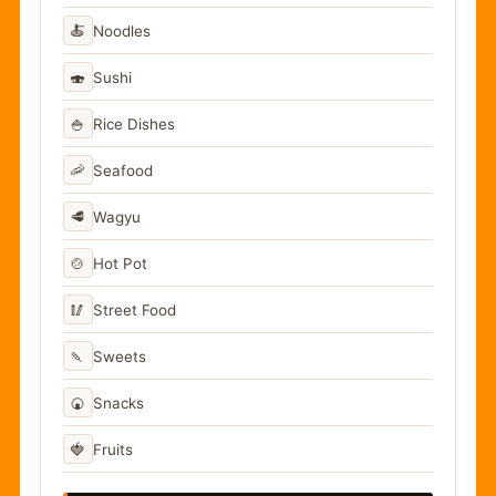
🍝
Noodles
🍣
Sushi
🍚
Rice Dishes
🦐
Seafood
🥩
Wagyu
🍲
Hot Pot
🥢
Street Food
🍡
Sweets
🍘
Snacks
🍓
Fruits