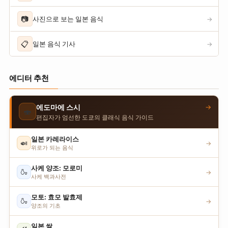
📷
사진으로 보는 일본 음식
→
📋
일본 음식 기사
→
에디터 추천
→
에도마에 스시
🍣
편집자가 엄선한 도쿄의 클래식 음식 가이드
일본 카레라이스
🍛
→
위로가 되는 음식
사케 양조: 모로미
🍶
→
사케 백과사전
모토: 효모 발효제
🍶
→
양조의 기초
일본 쌀