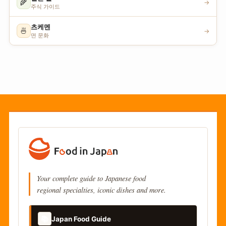
🌾
→
주식 가이드
츠케멘
🍜
→
면 문화
Your complete guide to Japanese food
regional specialties, iconic dishes and more.
📚
Japan Food Guide