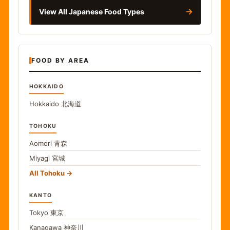
→
View All Japanese Food Types
FOOD BY AREA
HOKKAIDO
Hokkaido
北海道
TOHOKU
Aomori
青森
Miyagi
宮城
All Tohoku
KANTO
Tokyo
東京
Kanagawa
神奈川