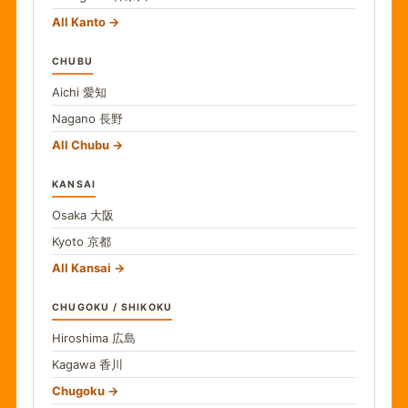
All Kanto
CHUBU
Aichi
愛知
Nagano
長野
All Chubu
KANSAI
Osaka
大阪
Kyoto
京都
All Kansai
CHUGOKU / SHIKOKU
Hiroshima
広島
Kagawa
香川
Chugoku