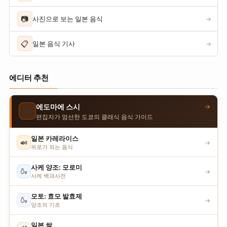
📷
사진으로 보는 일본 음식
→
📋
일본 음식 기사
→
에디터 추천
→
에도마에 스시
🍣
편집자가 엄선한 도쿄의 클래식 음식 가이드
일본 카레라이스
🍛
→
위로가 되는 음식
사케 양조: 모로미
🍶
→
사케 백과사전
모토: 효모 발효제
🍶
→
양조의 기초
일본 쌀