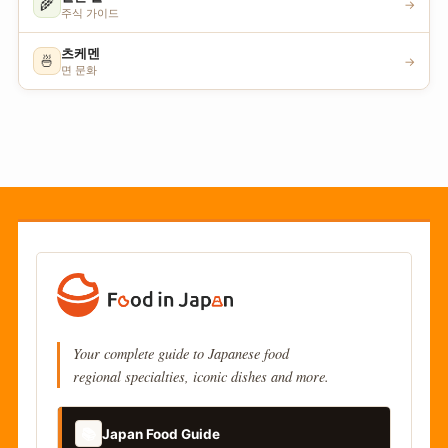
🌾
→
주식 가이드
츠케멘
🍜
→
면 문화
Your complete guide to Japanese food
regional specialties, iconic dishes and more.
📚
Japan Food Guide