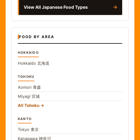
→
View All Japanese Food Types
FOOD BY AREA
HOKKAIDO
Hokkaido
北海道
TOHOKU
Aomori
青森
Miyagi
宮城
All Tohoku
KANTO
Tokyo
東京
Kanagawa
神奈川