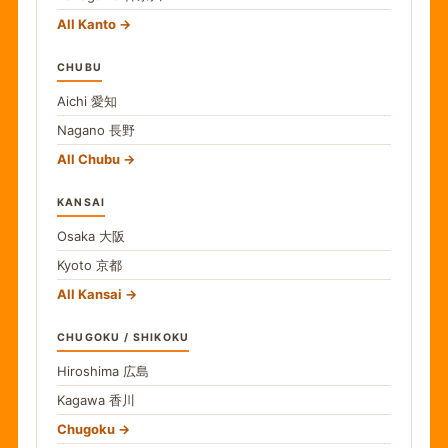
All Kanto
CHUBU
Aichi
愛知
Nagano
長野
All Chubu
KANSAI
Osaka
大阪
Kyoto
京都
All Kansai
CHUGOKU / SHIKOKU
Hiroshima
広島
Kagawa
香川
Chugoku