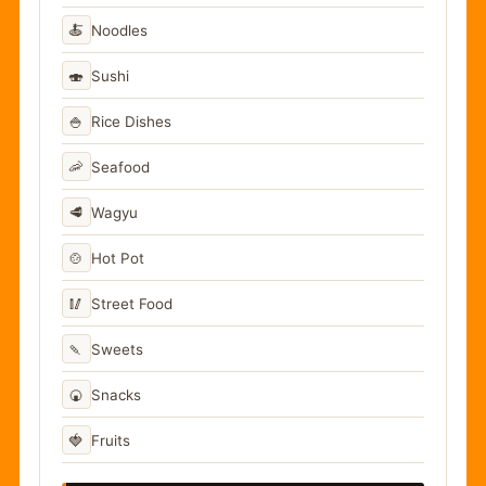
🍝
Noodles
🍣
Sushi
🍚
Rice Dishes
🦐
Seafood
🥩
Wagyu
🍲
Hot Pot
🥢
Street Food
🍡
Sweets
🍘
Snacks
🍓
Fruits