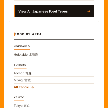
→
View All Japanese Food Types
FOOD BY AREA
HOKKAIDO
Hokkaido
北海道
TOHOKU
Aomori
青森
Miyagi
宮城
All Tohoku
KANTO
Tokyo
東京