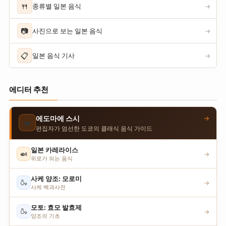
🍴
종류별 일본 음식
→
📷
사진으로 보는 일본 음식
→
📋
일본 음식 기사
→
에디터 추천
→
에도마에 스시
🍣
편집자가 엄선한 도쿄의 클래식 음식 가이드
일본 카레라이스
🍛
→
위로가 되는 음식
사케 양조: 모로미
🍶
→
사케 백과사전
모토: 효모 발효제
🍶
→
양조의 기초