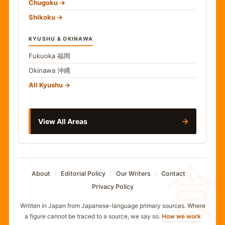
Chugoku
Shikoku
KYUSHU & OKINAWA
Fukuoka
福岡
Okinawa
沖縄
All Kyushu
→
View All Areas
食
About
Editorial Policy
Our Writers
Contact
Privacy Policy
Written in Japan from Japanese-language primary sources. Where
a figure cannot be traced to a source, we say so.
How we work