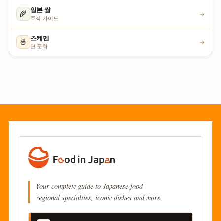
일본 쌀
🌾
→
주식 가이드
츠케멘
🍜
→
면 문화
Your complete guide to Japanese food
regional specialties, iconic dishes and more.