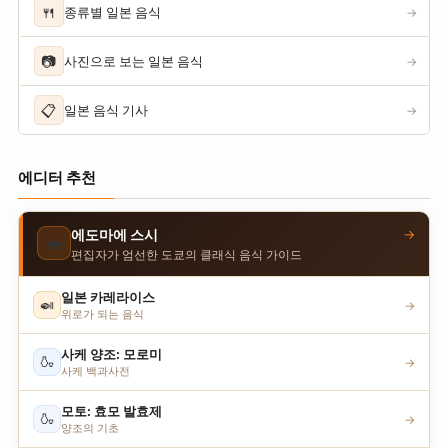
🍴
종류별 일본 음식
→
📷
사진으로 보는 일본 음식
→
📋
일본 음식 기사
→
에디터 추천
→
에도마에 스시
🍣
편집자가 엄선한 도쿄의 클래식 음식 가이드
일본 카레라이스
🍛
→
위로가 되는 음식
사케 양조: 모로미
🍶
→
사케 백과사전
모토: 효모 발효제
🍶
→
양조의 기초