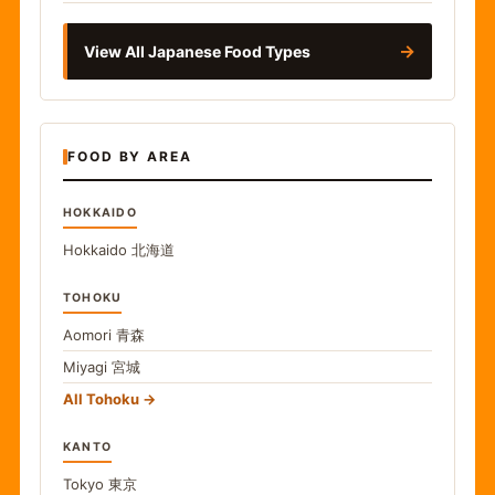
→
View All Japanese Food Types
FOOD BY AREA
HOKKAIDO
Hokkaido
北海道
TOHOKU
Aomori
青森
Miyagi
宮城
All Tohoku
KANTO
Tokyo
東京