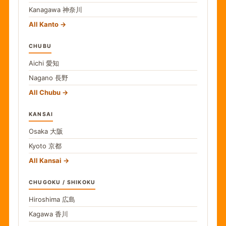
Kanagawa
神奈川
All Kanto
CHUBU
Aichi
愛知
Nagano
長野
All Chubu
KANSAI
Osaka
大阪
Kyoto
京都
All Kansai
CHUGOKU / SHIKOKU
Hiroshima
広島
Kagawa
香川