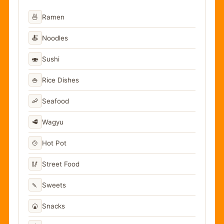
🍜
Ramen
🍝
Noodles
🍣
Sushi
🍚
Rice Dishes
🦐
Seafood
🥩
Wagyu
🍲
Hot Pot
🥢
Street Food
🍡
Sweets
🍘
Snacks