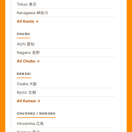
Tokyo
東京
Kanagawa
神奈川
All Kanto
CHUBU
Aichi
愛知
Nagano
長野
All Chubu
KANSAI
Osaka
大阪
Kyoto
京都
All Kansai
CHUGOKU / SHIKOKU
Hiroshima
広島