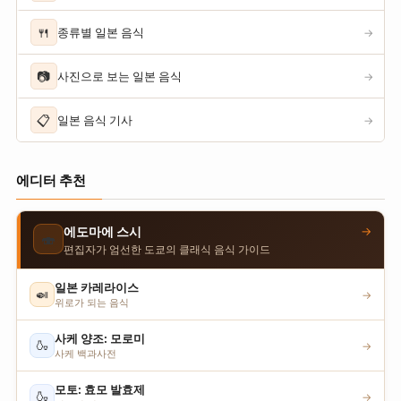
🍴
종류별 일본 음식
→
📷
사진으로 보는 일본 음식
→
📋
일본 음식 기사
→
에디터 추천
→
에도마에 스시
🍣
편집자가 엄선한 도쿄의 클래식 음식 가이드
일본 카레라이스
🍛
→
위로가 되는 음식
사케 양조: 모로미
🍶
→
사케 백과사전
모토: 효모 발효제
🍶
→