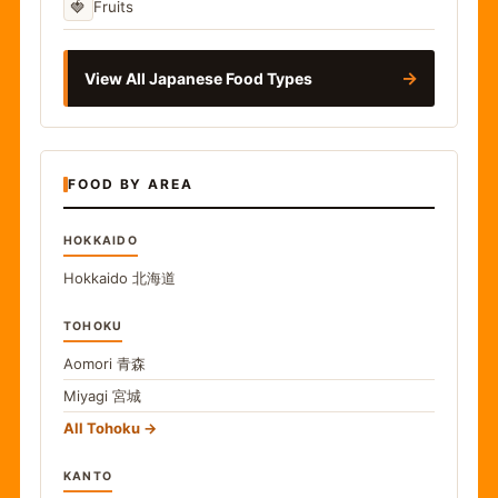
🍓
Fruits
→
View All Japanese Food Types
FOOD BY AREA
HOKKAIDO
Hokkaido
北海道
TOHOKU
Aomori
青森
Miyagi
宮城
All Tohoku
KANTO